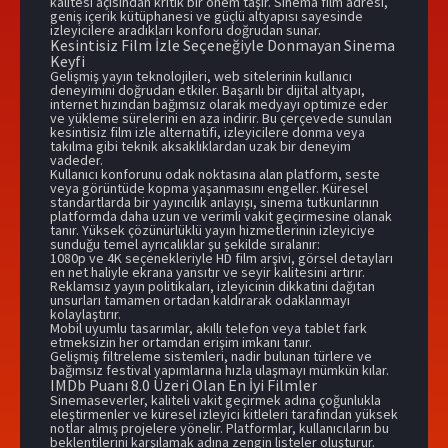
kalitesi açısından kritik bir önem taşır. Sinema film adresi,
geniş içerik kütüphanesi ve güçlü altyapısı sayesinde
izleyicilere aradıkları konforu doğrudan sunar.
Kesintisiz Film İzle Seçeneğiyle Donmayan Sinema
Keyfi
Gelişmiş yayın teknolojileri, web sitelerinin kullanıcı
deneyimini doğrudan etkiler. Başarılı bir dijital altyapı,
internet hızından bağımsız olarak medyayı optimize eder
ve yükleme sürelerini en aza indirir. Bu çerçevede sunulan
kesintisiz film izle alternatifi, izleyicilere donma veya
takılma gibi teknik aksaklıklardan uzak bir deneyim
vadeder.
Kullanıcı konforunu odak noktasına alan platform, seste
veya görüntüde kopma yaşanmasını engeller. Küresel
standartlarda bir yayıncılık anlayışı, sinema tutkunlarının
platformda daha uzun ve verimli vakit geçirmesine olanak
tanır. Yüksek çözünürlüklü yayın hizmetlerinin izleyiciye
sunduğu temel ayrıcalıklar şu şekilde sıralanır:
1080p ve 4K seçenekleriyle HD film arşivi, görsel detayları
en net haliyle ekrana yansıtır ve seyir kalitesini artırır.
Reklamsız yayın politikaları, izleyicinin dikkatini dağıtan
unsurları tamamen ortadan kaldırarak odaklanmayı
kolaylaştırır.
Mobil uyumlu tasarımlar, akıllı telefon veya tablet fark
etmeksizin her ortamdan erişim imkanı tanır.
Gelişmiş filtreleme sistemleri, nadir bulunan türlere ve
bağımsız festival yapımlarına hızla ulaşmayı mümkün kılar.
IMDb Puanı 8.0 Üzeri Olan En İyi Filmler
Sinemaseverler, kaliteli vakit geçirmek adına çoğunlukla
eleştirmenler ve küresel izleyici kitleleri tarafından yüksek
notlar almış projelere yönelir. Platformlar, kullanıcıların bu
beklentilerini karşılamak adına zengin listeler oluşturur.