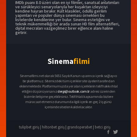
IMDb puanı 8.0 üzeri olan
en iyi filmler
, sanatsal anlatımları
ve sürükleyici senaryolarıyla her kuşaktan izleyiciyi
kendine hayran bırakır. Kült klasikler, ödüllü gerilim
yapımları ve popüler dünya sineması örnekleri bu
listelerde kendilerine yer bulur. Sinema estetiğini ve
teknik mükemmelliği bir arada sunan HD film alternatifleri,
dijital mecraları vazgeçilmez birer eğlence alanı haline
getirir.
Sinema
filmi
Sinemafilmi.net olarak 5651 Sayılı Kanun uyarınca içerik sağlayıcı
bir platformuz. Sitemizdeki tüm içerikler site üyeleri tarafından
eklenmektedir. Platformumuzda yer alan içeriklerin telif hakkı ihlal
ettiğini düşünüyorsanız
dergi@outlook.com.tr
adresi üzerinden
bizimle iletişime geçebilirsiniz. Telif ihlali kapsamında bizlere
müracaat etmeniz durumunda ilgili içerik en geç 2 iş günü
içerisinde siteden kaldırılacaktır.
tulipbet giriş
|
hiltonbet giriş
|
grandoperabet
|
betci giriş