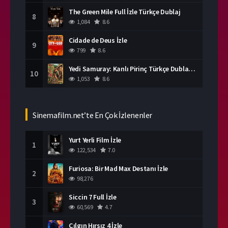
The Green Mile Full İzle Türkçe Dublaj
8
1,084
8.6
Cidade de Deus İzle
9
799
8.6
Yedi Samuray: Kanlı Pirinç Türkçe Dublaj İzle
10
1,053
8.6
Sinemafilm.net’te En Çok İzlenenler
Yurt Yerli Film İzle
1
122,534
7.0
Furiosa: Bir Mad Max Destanı İzle
2
98,276
Siccin 7 Full İzle
3
60,569
4.7
Çılgın Hırsız 4 İzle