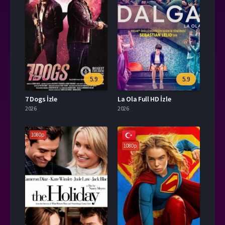
5.9
5.9
7 Dogs İzle
La Ola Full HD İzle
2026
2026
1080p
1080p