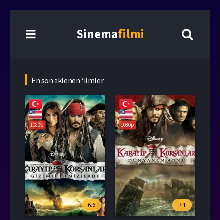
Sinema
filmi
En son eklenen filmler
1080p
1080p
6.6
7.1