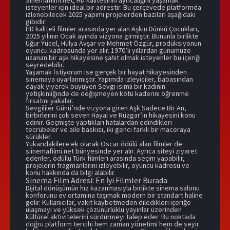
Sinemafilmi.net, HD kalitesinin ayrıcalığını yaşamak
isteyenler için ideal bir adrestir. Bu çerçevede platformda
izlenebilecek 2025 yapımı projelerden bazıları aşağıdaki
gibidir:
HD kaliteli filmler arasında yer alan Aşkın Dünkü Çocukları,
2025 yılının Ocak ayında vizyona girmiştir. Bununla birlikte
Uğur Yücel, Hülya Avşar ve Mehmet Özgür, prodüksiyonun
oyuncu kadrosunda yer alır. 1970’li yıllardan günümüze
uzanan bir aşk hikayesine şahit olmak isteyenler bu içeriği
seyredebilir.
Yaşamak İstiyorum ise gerçek bir hayat hikayesinden
sinemaya uyarlanmıştır. Yapımda izleyiciler, babasından
dayak yiyerek büyüyen Sevgi isimli bir kadının
yetişkinliğinde de değişmeyen kötü kaderini öğrenme
fırsatını yakalar.
Sevgililer Günü’nde vizyona giren Aşk Sadece Bir An,
birbirlerini çok seven Hayal ve Rüzgar’ın hikayesini konu
edinir. Geçmişte yaptıkları hatalardan edindikleri
tecrübeler ve aile baskısı, iki genci farklı bir maceraya
sürükler.
Yukarıdakilere ek olarak Oscar ödülü alan filmler de
siinemafilmi.net bünyesinde yer alır. Ayrıca siteyi ziyaret
edenler, ödüllü Türk filmleri arasında seçim yapabilir,
projelerin fragmanlarını izleyebilir, oyuncu kadrosu ve
konu hakkında da bilgi alabilir.
Sinema Film Adresi: En İyi Filmler Burada
Dijital dönüşümün hız kazanmasıyla birlikte sinema salonu
konforunu ev ortamına taşımak modern bir standart haline
gelir. Kullanıcılar, vakit kaybetmeden diledikleri içeriğe
ulaşmayı ve yüksek çözünürlüklü yayınlar üzerinden
kültürel aktivitelerini sürdürmeyi talep eder. Bu noktada
doğru platform tercihi hem zaman yönetimi hem de seyir