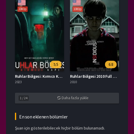
1080p
1080p
5.5
6.8
Ruhlar Bölgesi: Kırmızı Kapı Türkçe Dublaj İzle
Ruhlar Bölgesi 2010 Full HD İzle
2023
2010
Daha fazla yükle
1
/
24
En son eklenen bölümler
Şuan için gösterilebilecek hiçbir bölüm bulunamadı.