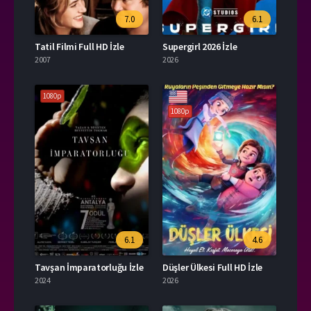
7.0
6.1
Tatil Filmi Full HD İzle
Supergirl 2026 İzle
2007
2026
1080p
1080p
6.1
4.6
Tavşan İmparatorluğu İzle
Düşler Ülkesi Full HD İzle
2024
2026