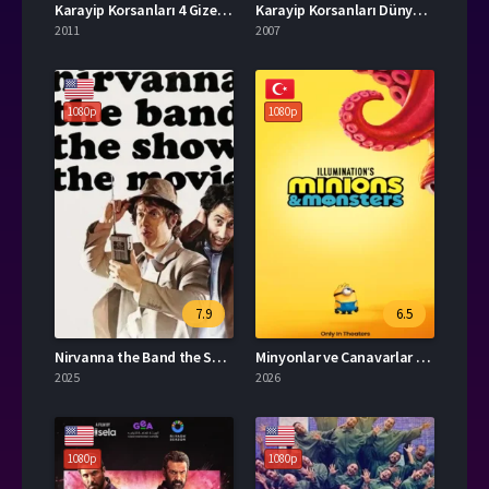
Karayip Korsanları 4 Gizemli Denizlerde​ İzle
Karayip Korsanları Dünyanın Sonu İzle
2011
2007
1080p
1080p
7.9
6.5
Nirvanna the Band the Show the Movie Türkçe Dublaj İzle
Minyonlar ve Canavarlar Full HD İzle
2025
2026
1080p
1080p