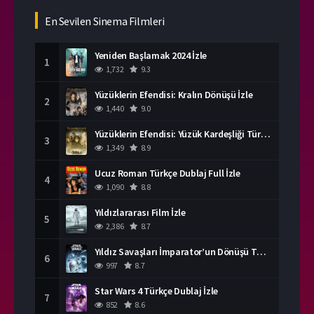
En Sevilen Sinema Filmleri
Yeniden Başlamak 2024 İzle
1
1,732
9.3
Yüzüklerin Efendisi: Kralın Dönüşü İzle
2
1,440
9.0
Yüzüklerin Efendisi: Yüzük Kardeşliği Türkçe Dublaj İzle
3
1,349
8.9
Ucuz Roman Türkçe Dublaj Full İzle
4
1,090
8.8
Yıldızlararası Film İzle
5
2,386
8.7
Yıldız Savaşları İmparator’un Dönüşü Türkçe Dublaj İzle
6
997
8.7
Star Wars 4 Türkçe Dublaj İzle
7
852
8.6