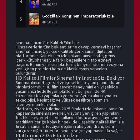
4
60,548
Godzilla x Kong: Yeni İmparatorluk İzle
5
50,753
sinemafilmi.net’te Kaliteli Film İzle
Filmseverlerin tüm beklentilerine cevap vermeyi başaran
sinemafilmi.net, yüksek kaliteli içerik sunan dijital bir
platformdur. Kaliteli film izle imkanı tanıyan site, geniş
içerik kütüphanesiyle farklı beğenilere hitap etmeyi
başarır. Bunun yanı sıra platform, bünyesinde hem vizyona
yeni giren projeleri hem de klasikleşmiş yapımları
bulundurur.
HD Kaliteli Filmler Sinemafilmi.net’te Sizi Bekliyor
Sinemafilmi.net, görsel ve işitsel kaliteyi ön planda tutan
bir platformdur. HD film seyret deneyimini en iyi şekilde
yaşamanızı hedefleyen platform, bünyesinde 4K
çözünürlükteki yapımlara yer verir. Ayrıca akıcı oynatıcı
teknolojisi, kesintisiz ve yüksek netlikte yapımları
izlemeyi mümkün kılar.
Platform, ziyaretçilerine 2025 filmleri izle imkanını tanır. Bu
kapsamda sinemaseverler, vizyona yeni giren yapımları
tek tıkla keşfedebilir ve kullanıcı dostu arayüz sayesinde
aradıkları içeriğe kolay bir şekilde ulaşabilir. Kaliteli film izle
fırsatını sunan site, ziyaretçilerin aksiyon, dram, bilim
kurgu ve diğer türler arasından seçim yapmasını da sağlar.
Platformda 2025 Filmleri İzle