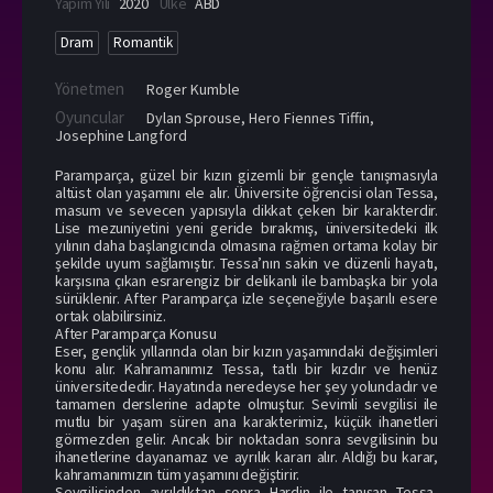
Yapım Yılı
2020
Ülke
ABD
Dram
Romantik
Yönetmen
Roger Kumble
Oyuncular
Dylan Sprouse
,
Hero Fiennes Tiffin
,
Josephine Langford
Paramparça, güzel bir kızın gizemli bir gençle tanışmasıyla
altüst olan yaşamını ele alır. Üniversite öğrencisi olan Tessa,
masum ve sevecen yapısıyla dikkat çeken bir karakterdir.
Lise mezuniyetini yeni geride bırakmış, üniversitedeki ilk
yılının daha başlangıcında olmasına rağmen ortama kolay bir
şekilde uyum sağlamıştır. Tessa’nın sakin ve düzenli hayatı,
karşısına çıkan esrarengiz bir delikanlı ile bambaşka bir yola
sürüklenir. After Paramparça izle seçeneğiyle başarılı esere
ortak olabilirsiniz.
After Paramparça Konusu
Eser, gençlik yıllarında olan bir kızın yaşamındaki değişimleri
konu alır. Kahramanımız Tessa, tatlı bir kızdır ve henüz
üniversitededir. Hayatında neredeyse her şey yolundadır ve
tamamen derslerine adapte olmuştur. Sevimli sevgilisi ile
mutlu bir yaşam süren ana karakterimiz, küçük ihanetleri
görmezden gelir. Ancak bir noktadan sonra sevgilisinin bu
ihanetlerine dayanamaz ve ayrılık kararı alır. Aldığı bu karar,
kahramanımızın tüm yaşamını değiştirir.
Sevgilisinden ayrıldıktan sonra Hardin ile tanışan Tessa,