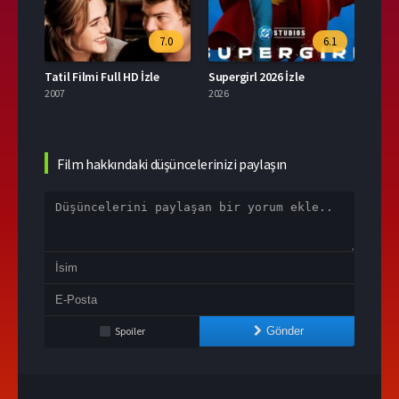
.9
7.0
6.1
Tatil Filmi Full HD İzle
Supergirl 2026 İzle
Tavş
2007
2026
2024
Film hakkındaki düşüncelerinizi paylaşın
Spoiler
Gönder