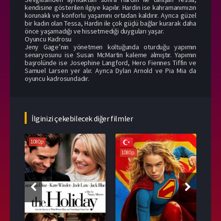
kendisine gösterilen ilgiye kapılır. Hardin ise kahramanımızın
korunaklı ve konforlu yaşamını ortadan kaldırır. Ayrıca güzel
bir kadın olan Tessa, Hardin ile çok güçlü bağlar kurarak daha
önce yaşamadığı ve hissetmediği duyguları yaşar.
Oyuncu Kadrosu
Jeny Gage’nin yönetmen koltuğunda oturduğu yapımın
senaryosunu ise Susan McMartin kaleme almıştır. Yapımın
başrolünde ise Josephine Langford, Hero Fiennes Tiffin ve
Samuel Larsen yer alır. Ayrıca Dylan Arnold ve Pia Mia da
oyuncu kadrosundadır.
İlginizi çekebilecek diğer filmler
1080p
108
1080p