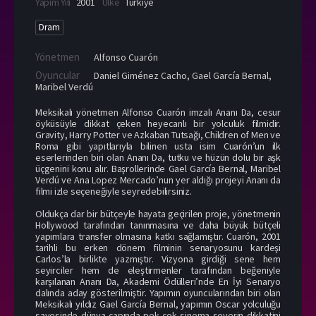
Yapım Yılı
2001
Ülke
Türkiye
Dram
Yönetmen
Alfonso Cuarón
Oyuncular
Daniel Giménez Cacho
,
Gael García Bernal
,
Maribel Verdú
Meksikalı yönetmen Alfonso Cuarón imzalı Ananı Da, cesur
öyküsüyle dikkat çeken heyecanlı bir yolculuk filmidir.
Gravity, Harry Potter ve Azkaban Tutsağı, Children of Men ve
Roma gibi yapıtlarıyla bilinen usta isim Cuarón’un ilk
eserlerinden biri olan Ananı Da, tutku ve hüzün dolu bir aşk
üçgenini konu alır. Başrollerinde Gael García Bernal, Maribel
Verdú ve Ana Lopez Mercado’nun yer aldığı projeyi Ananı da
filmi izle seçeneğiyle seyredebilirsiniz.
Oldukça dar bir bütçeyle hayata geçirilen proje, yönetmenin
Hollywood tarafından tanınmasına ve daha büyük bütçeli
yapımlara transfer olmasına katkı sağlamıştır. Cuarón, 2001
tarihli bu erken dönem filminin senaryosunu kardeşi
Carlos’la birlikte yazmıştır. Vizyona girdiği sene hem
seyirciler hem de eleştirmenler tarafından beğeniyle
karşılanan Ananı Da, Akademi Ödülleri’nde En İyi Senaryo
dalında aday gösterilmiştir. Yapımın oyuncularından biri olan
Meksikalı yıldız Gael García Bernal, yapımın Oscar yolculuğu
sayesinde dünya çapında pek çok sinema severin dikkatini