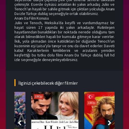
çekmiştir. Eserde öyküsü anlatılan iki yakın arkadaş Julio ve
Tenoch’un hayali bir sahile gitmek için çıktıları yolculuğa Ananı
Da izle Türkçe dublaj seçeneğiyle ortak olabilirsiniz.
Ananı Da Film Konusu
Julio ve Tenoch, Meksika’da keyifli ve vurdumduymaz bir
hayat süren 17 yaşında iki yakın arkadaştır. Rutinleşen
hayatlarından bunaldıkları bir noktada nerede olduğunu tam
olarak bilmedikleri hayali bir kumsala gitmeye karar verirler.
İkili, yola çıkmadan önce katıldıkları bir düğünde Tenoch’un
kuzeninin eşi Luisa’yla tanışır ve onu da davet ederler. Daveti
kabul Karakterlerin kimliklerini ve arzularını yeniden
keşfettiği bu tutku dolu filmi Ananı Da Türkçe dublaj full hd
izle seçeneğiyle deneyimleyebilirsiniz.
İlginizi çekebilecek diğer filmler
1080p
108
1080p