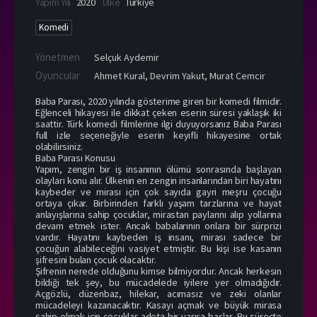
Yapım Yılı
2020
Ülke
Türkiye
Komedi
Yönetmen
Selçuk Aydemir
Oyuncular
Ahmet Kural
,
Devrim Yakut
,
Murat Cemcir
Baba Parası, 2020 yılında gösterime giren bir komedi filmidir.
Eğlenceli hikayesi ile dikkat çeken eserin süresi yaklaşık iki
saattir. Türk komedi filmlerine ilgi duyuyorsanız Baba Parası
full izle seçeneğiyle eserin keyifli hikayesine ortak
olabilirsiniz.
Baba Parası Konusu
Yapım, zengin bir iş insanının ölümü sonrasında başlayan
olayları konu alır. Ülkenin en zengin insanlarından biri hayatını
kaybeder ve mirası için çok sayıda gayri meşru çocuğu
ortaya çıkar. Birbirinden farklı yaşam tarzlarına ve hayat
anlayışlarına sahip çocuklar, mirastan paylarını alıp yollarına
devam etmek ister. Ancak babalarının onlara bir sürprizi
vardır. Hayatını kaybeden iş insanı, mirası sadece bir
çocuğun alabileceğini vasiyet etmiştir. Bu kişi ise kasanın
şifresini bulan çocuk olacaktır.
Şifrenin nerede olduğunu kimse bilmiyordur. Ancak herkesin
bildiği tek şey, bu mücadelede iyilere yer olmadığıdır.
Açgözlü, düzenbaz, hilekar, acımasız ve zeki olanlar
mücadeleyi kazanacaktır. Kasayı açmak ve büyük mirasa
sahip olmak için çocuklar adeta bir yarışa başlar. Bu süreçte