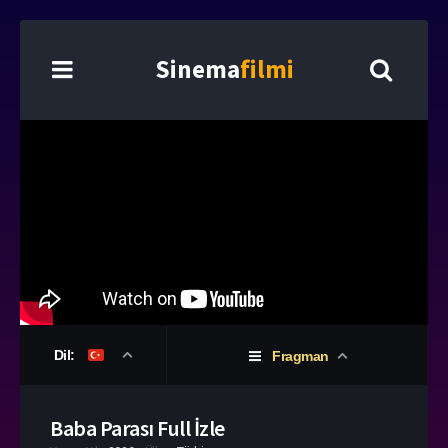
Sinema
filmi
Dil:
Fragman
Baba Parası Full İzle