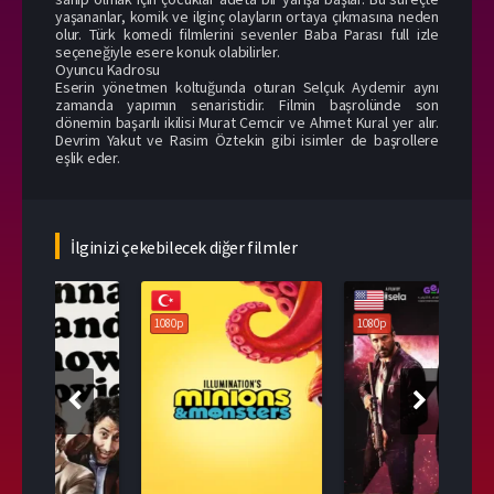
yaşananlar, komik ve ilginç olayların ortaya çıkmasına neden
olur. Türk komedi filmlerini sevenler Baba Parası full izle
seçeneğiyle esere konuk olabilirler.
Oyuncu Kadrosu
Eserin yönetmen koltuğunda oturan Selçuk Aydemir aynı
zamanda yapımın senaristidir. Filmin başrolünde son
dönemin başarılı ikilisi Murat Cemcir ve Ahmet Kural yer alır.
Devrim Yakut ve Rasim Öztekin gibi isimler de başrollere
eşlik eder.
İlginizi çekebilecek diğer filmler
108
1080p
1080p