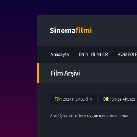
Sinema
filmi
Anasayfa
EN İYİ FİLMLER
KOMEDİ F
Film Arşivi
Tür:
Dil:
2024 FİLMLERİ
Türkçe Altyazı
Aradığınız kriterlere uygun içerik bulunamadı.