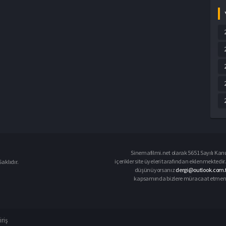
Sinemafilmi.net olarak 5651 Sayılı Kanu
içerikler site üyeleri tarafından eklenmektedir.
aklıdır.
düşünüyorsanız
dergi@outlook.com.t
kapsamında bizlere müracaat etmeniz d
iriş