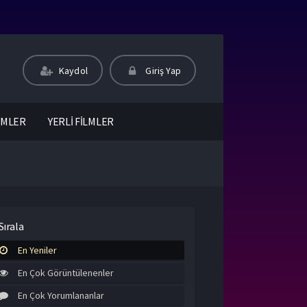
Kaydol
Giriş Yap
LMLER
YERLİ FİLMLER
Sırala
En Yeniler
En Çok Görüntülenenler
En Çok Yorumlananlar