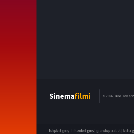
Sinema
filmi
© 2026, Tüm Hakları S
tulipbet giriş
|
hiltonbet giriş
|
grandoperabet
|
betci g