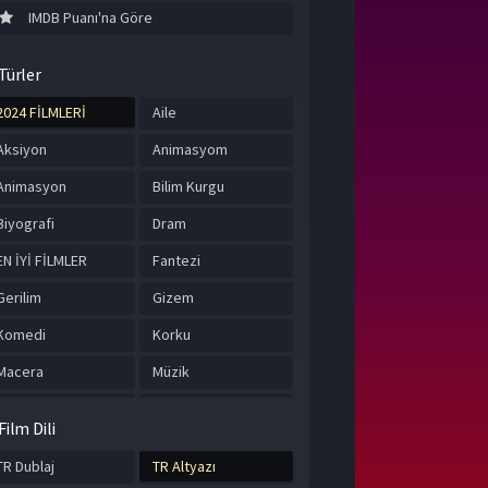
IMDB Puanı'na Göre
Türler
2024 FİLMLERİ
Aile
Aksiyon
Animasyom
Animasyon
Bilim Kurgu
Biyografi
Dram
EN İYİ FİLMLER
Fantezi
Gerilim
Gizem
Komedi
Korku
Macera
Müzik
Romantik
Suç
Film Dili
Tarih
TÜRKÇE ALTYAZILI
FİLMLER
TR Dublaj
TR Altyazı