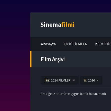
Sinema
filmi
Anasayfa
EN İYİ FİLMLER
KOMEDİ F
Film Arşivi
Tür:
Yıl:
2024 FİLMLERİ
2026
Aradığınız kriterlere uygun içerik bulunamadı.