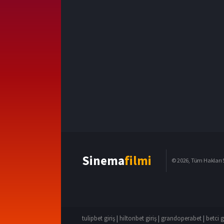
Sinema
filmi
© 2026, Tüm Hakları S
tulipbet giriş
|
hiltonbet giriş
|
grandoperabet
|
betci g