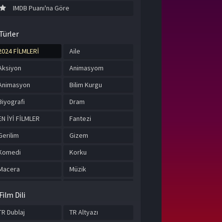
IMDB Puanı'na Göre
Türler
2024 FİLMLERİ
Aile
Aksiyon
Animasyom
Animasyon
Bilim Kurgu
Biyografi
Dram
EN İYİ FİLMLER
Fantezi
Gerilim
Gizem
Komedi
Korku
Macera
Müzik
Romantik
Suç
Film Dili
Tarih
TÜRKÇE ALTYAZILI
FİLMLER
TR Dublaj
TR Altyazı