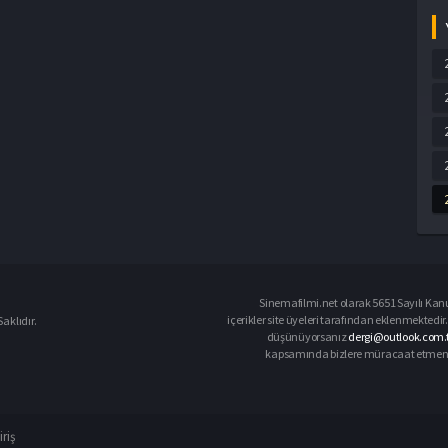
Sinemafilmi.net olarak 5651 Sayılı Kanu
içerikler site üyeleri tarafından eklenmektedir.
aklıdır.
düşünüyorsanız
dergi@outlook.com.t
kapsamında bizlere müracaat etmeniz d
iriş