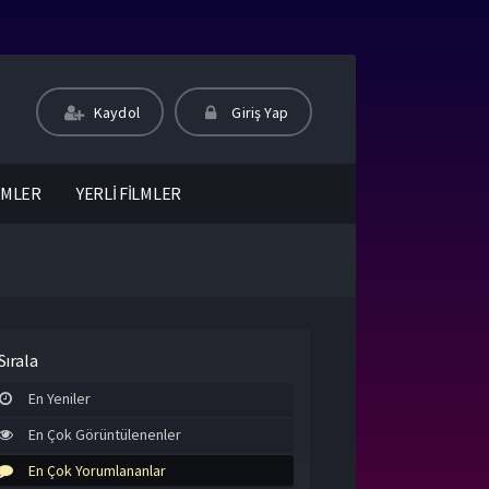
Kaydol
Giriş Yap
LMLER
YERLİ FİLMLER
Sırala
En Yeniler
En Çok Görüntülenenler
En Çok Yorumlananlar