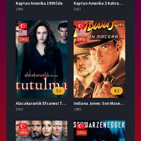
Kaptan Amerika 1990 İzle
Kaptan Amerika 3 Kahramanların Savaşı Türkçe Dublaj İzle
1990
2011
1080p
1080p
5.1
8.2
Alacakaranlık Efsanesi Tutulma Türkçe Dublaj İzle
Indiana Jones: Son Macera Full İzle
2010
1989
1080p
1080p