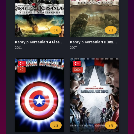
6.6
7.1
Karayip Korsanları 4 Gizemli Denizlerde​ İzle
Karayip Korsanları Dünyanın Sonu İzle
2011
2007
HD
1080p
3.2
7.8