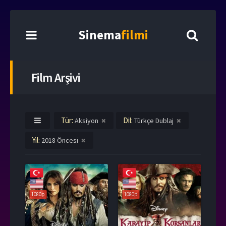
Sinema
filmi
Film Arşivi
Tür:
Dil:
Aksiyon
Türkçe Dublaj
Yıl:
2018 Öncesi
1080p
1080p