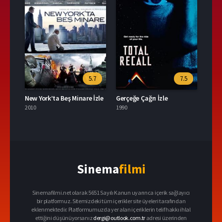
5.7
7.5
New York’ta Beş Minare İzle
Gerçeğe Çağrı İzle
2010
1990
Sinema
filmi
Sinemafilmi.net olarak 5651 Sayılı Kanun uyarınca içerik sağlayıcı
bir platformuz. Sitemizdeki tüm içerikler site üyeleri tarafından
eklenmektedir. Platformumuzda yer alan içeriklerin telif hakkı ihlal
ettiğini düşünüyorsanız
dergi@outlook.com.tr
adresi üzerinden