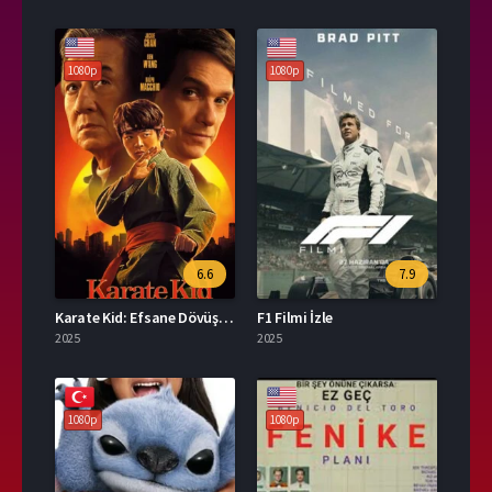
1080p
1080p
6.6
7.9
Karate Kid: Efsane Dövüşçüler İzle
F1 Filmi İzle
2025
2025
1080p
1080p