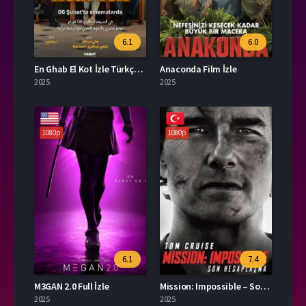
6.1
6.0
En Ghab El Kot İzle Türkçe Dublaj
Anaconda Film İzle
2025
2025
1080p
1080p
6.1
7.4
M3GAN 2.0 Full İzle
Mission: Impossible – Son Hesaplaşma İzle
2025
2025