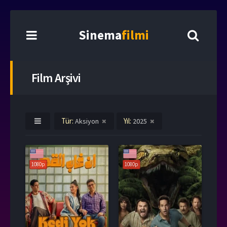
Sinema
filmi
Film Arşivi
Tür:
Yıl:
Aksiyon
2025
1080p
1080p