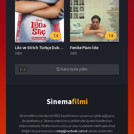
7.0
7.8
Lilo ve Stitch Türkçe Dublaj İzle
Fenike Planı İzle
2025
2025
Daha fazla yükle
1
/
2
Sinema
filmi
Sinemafilmi.net olarak 5651 Sayılı Kanun uyarınca içerik sağlayıcı
bir platformuz. Sitemizdeki tüm içerikler site üyeleri tarafından
eklenmektedir. Platformumuzda yer alan içeriklerin telif hakkı ihlal
ettiğini düşünüyorsanız
dergi@outlook.com.tr
adresi üzerinden