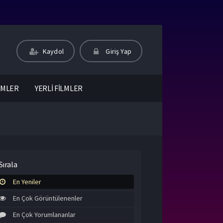
Kaydol
Giriş Yap
LMLER
YERLİ FİLMLER
Sırala
En Yeniler
En Çok Görüntülenenler
En Çok Yorumlananlar