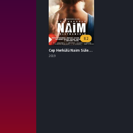
8.2
Cep Herkülü Naim Süleymanoğlu İzle
2019