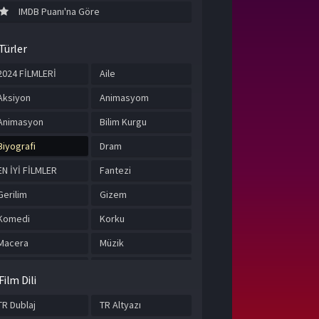
IMDB Puanı'na Göre
Türler
2024 FİLMLERİ
Aile
Aksiyon
Animasyom
Animasyon
Bilim Kurgu
Biyografi
Dram
EN İYİ FİLMLER
Fantezi
Gerilim
Gizem
Komedi
Korku
Macera
Müzik
Romantik
Suç
Film Dili
Tarih
TÜRKÇE ALTYAZILI
FİLMLER
TR Dublaj
TR Altyazı