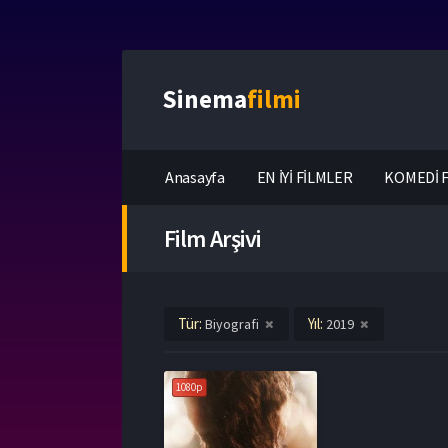
Sinema
filmi
Anasayfa
EN İYİ FİLMLER
KOMEDİ F
Film Arşivi
Tür:
Yıl:
Biyografi
2019
1080p