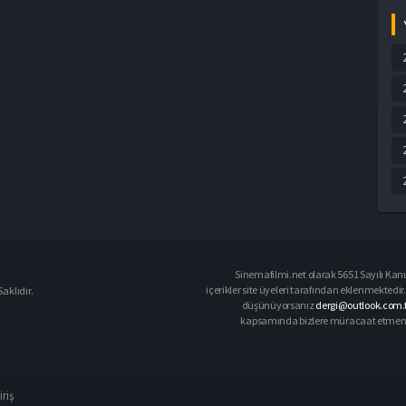
Sinemafilmi.net olarak 5651 Sayılı Kanu
içerikler site üyeleri tarafından eklenmektedir.
aklıdır.
düşünüyorsanız
dergi@outlook.com.t
kapsamında bizlere müracaat etmeniz d
iriş