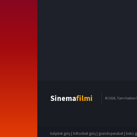
Sinema
filmi
© 2026, Tüm Hakları S
tulipbet giriş
|
hiltonbet giriş
|
grandoperabet
|
betci g