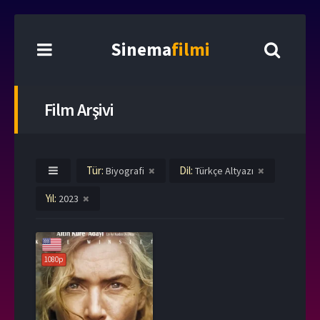
Sinema
filmi
Film Arşivi
Tür:
Dil:
Biyografi
Türkçe Altyazı
Yıl:
2023
1080p