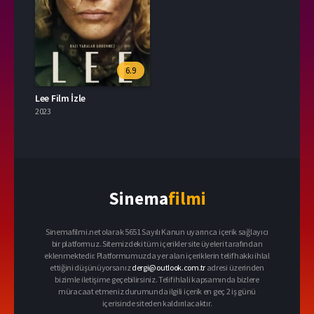
6.9
Lee Film İzle
2023
Sinema
filmi
Sinemafilmi.net olarak 5651 Sayılı Kanun uyarınca içerik sağlayıcı
bir platformuz. Sitemizdeki tüm içerikler site üyeleri tarafından
eklenmektedir. Platformumuzda yer alan içeriklerin telif hakkı ihlal
ettiğini düşünüyorsanız
dergi@outlook.com.tr
adresi üzerinden
bizimle iletişime geçebilirsiniz. Telif ihlali kapsamında bizlere
müracaat etmeniz durumunda ilgili içerik en geç 2 iş günü
içerisinde siteden kaldırılacaktır.