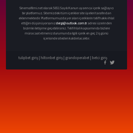
Sinemafilmi.net olarak 5651 Sayılı Kanun uyarınca içerik sağlayıcı
bir platformuz. Sitemizdeki tüm içerikler site üyeleri tarafından
eklenmektedir. Platformumuzda yer alan içeriklerin telif hakkı ihlal
ettiğini düşünüyorsanız
dergi@outlook.com.tr
adresi üzerinden
bizimle iletişime geçebilirsiniz. Telif ihlali kapsamında bizlere
müracaat etmeniz durumunda ilgili içerik en geç 2 iş günü
içerisinde siteden kaldırılacaktır.
tulipbet giriş
|
hiltonbet giriş
|
grandoperabet
|
betci giriş