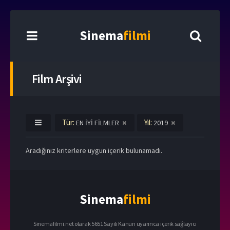
Sinema
filmi
Film Arşivi
Tür:
Yıl:
EN İYİ FİLMLER
2019
Aradığınız kriterlere uygun içerik bulunamadı.
Sinema
filmi
Sinemafilmi.net olarak 5651 Sayılı Kanun uyarınca içerik sağlayıcı