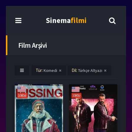
Sinema
filmi
Film Arşivi
Tür:
Dil:
Komedi
Türkçe Altyazı
1080p
1080p