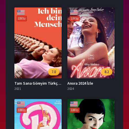
1080p
1080p
7.0
8.2
Tam Sana Göreyim Türkçe Dublaj İzle
Anora 2024 İzle
2021
2024
1080p
1080p