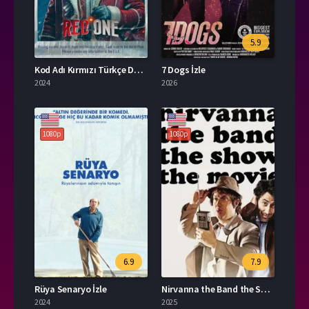
5.9
Kod Adı Kırmızı Türkçe Dublaj İzle
7 Dogs İzle
2024
2026
1080p
1080p
6.9
7.9
Rüya Senaryo İzle
Nirvanna the Band the Show the Movie Türkçe Dublaj İzle
2024
2025