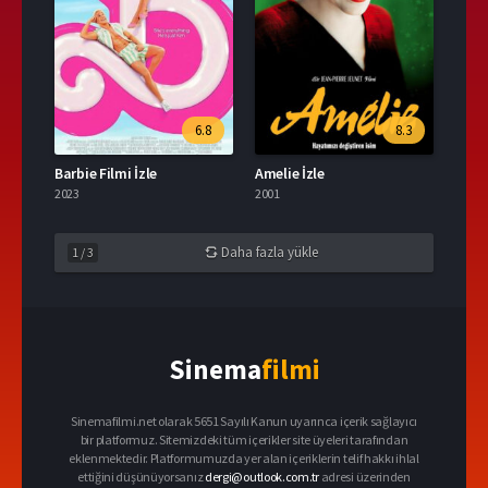
6.8
8.3
Barbie Filmi İzle
Amelie İzle
2023
2001
Daha fazla yükle
1
/
3
Sinema
filmi
Sinemafilmi.net olarak 5651 Sayılı Kanun uyarınca içerik sağlayıcı
bir platformuz. Sitemizdeki tüm içerikler site üyeleri tarafından
eklenmektedir. Platformumuzda yer alan içeriklerin telif hakkı ihlal
ettiğini düşünüyorsanız
dergi@outlook.com.tr
adresi üzerinden