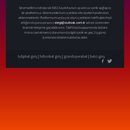
Sinemafilmi.net olarak 5651 Sayılı Kanun uyarınca içerik sağlayıcı
bir platformuz. Sitemizdeki tüm içerikler site üyeleri tarafından
eklenmektedir. Platformumuzda yer alan içeriklerin telif hakkı ihlal
ettiğini düşünüyorsanız
dergi@outlook.com.tr
adresi üzerinden
bizimle iletişime geçebilirsiniz. Telif ihlali kapsamında bizlere
müracaat etmeniz durumunda ilgili içerik en geç 2 iş günü
içerisinde siteden kaldırılacaktır.
tulipbet giriş
|
hiltonbet giriş
|
grandoperabet
|
betci giriş