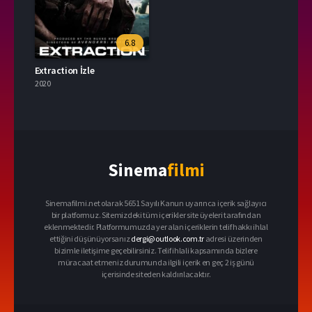
6.8
Extraction İzle
2020
Sinema
filmi
Sinemafilmi.net olarak 5651 Sayılı Kanun uyarınca içerik sağlayıcı
bir platformuz. Sitemizdeki tüm içerikler site üyeleri tarafından
eklenmektedir. Platformumuzda yer alan içeriklerin telif hakkı ihlal
ettiğini düşünüyorsanız
dergi@outlook.com.tr
adresi üzerinden
bizimle iletişime geçebilirsiniz. Telif ihlali kapsamında bizlere
müracaat etmeniz durumunda ilgili içerik en geç 2 iş günü
içerisinde siteden kaldırılacaktır.