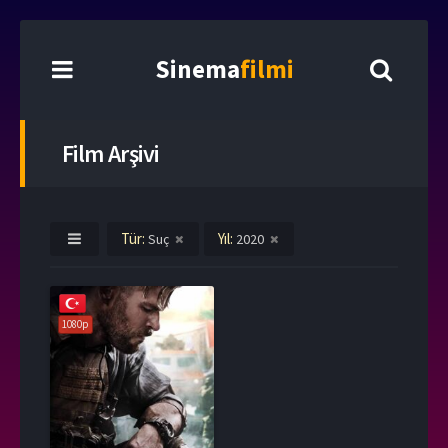
Sinema
filmi
Film Arşivi
Tür:
Yıl:
Suç
2020
1080p