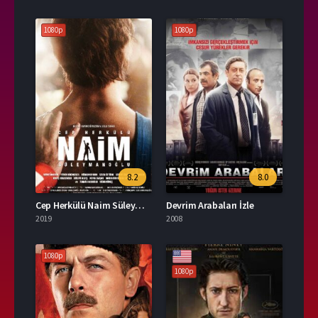
1080p
1080p
8.2
8.0
Cep Herkülü Naim Süleymanoğlu İzle
Devrim Arabaları İzle
2019
2008
1080p
1080p