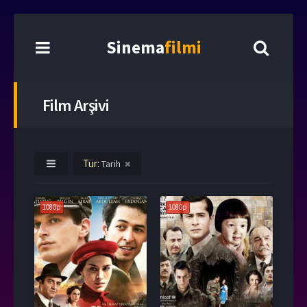
Sinema
filmi
Film Arşivi
Tür:
Tarih
1080p
1080p