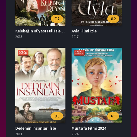
7.7
8.2
Kelebeğin Rüyası Full İzle Film
Ayla Filmi İzle
2013
2017
1080p
1080p
8.0
6.7
Dedemin İnsanları İzle
Mustafa Filmi 2024
2011
2024