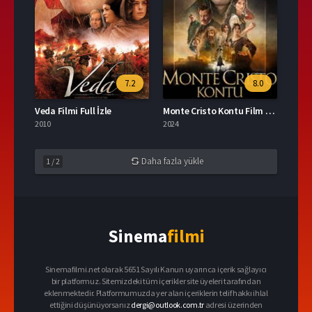
7.2
8.0
Veda Filmi Full İzle
Monte Cristo Kontu Film İzle
2010
2024
Daha fazla yükle
1
/
2
Sinema
filmi
Sinemafilmi.net olarak 5651 Sayılı Kanun uyarınca içerik sağlayıcı
bir platformuz. Sitemizdeki tüm içerikler site üyeleri tarafından
eklenmektedir. Platformumuzda yer alan içeriklerin telif hakkı ihlal
ettiğini düşünüyorsanız
dergi@outlook.com.tr
adresi üzerinden