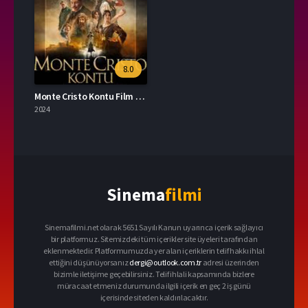
8.0
Monte Cristo Kontu Film İzle
2024
Sinema
filmi
Sinemafilmi.net olarak 5651 Sayılı Kanun uyarınca içerik sağlayıcı
bir platformuz. Sitemizdeki tüm içerikler site üyeleri tarafından
eklenmektedir. Platformumuzda yer alan içeriklerin telif hakkı ihlal
ettiğini düşünüyorsanız
dergi@outlook.com.tr
adresi üzerinden
bizimle iletişime geçebilirsiniz. Telif ihlali kapsamında bizlere
müracaat etmeniz durumunda ilgili içerik en geç 2 iş günü
içerisinde siteden kaldırılacaktır.