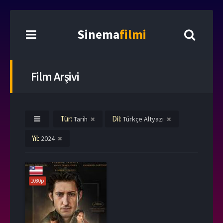
Sinema
filmi
Film Arşivi
Tür:
Dil:
Tarih
Türkçe Altyazı
Yıl:
2024
1080p