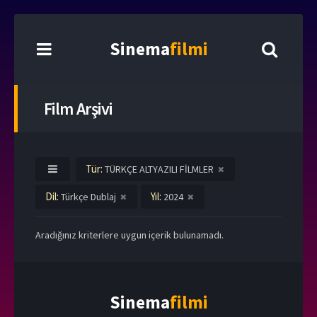
Sinema
filmi
Film Arşivi
Tür:
TÜRKÇE ALTYAZILI FİLMLER
Dil:
Yıl:
Türkçe Dublaj
2024
Aradığınız kriterlere uygun içerik bulunamadı.
Sinema
filmi