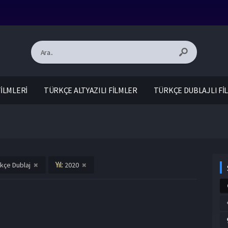
İLMLERİ
TÜRKÇE ALTYAZILI FİLMLER
TÜRKÇE DUBLAJLI Fİ
Yıl:
kçe Dublaj
2020