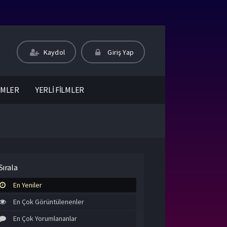
Kaydol
Giriş Yap
LMLER
YERLİ FİLMLER
Sırala
En Yeniler
En Çok Görüntülenenler
En Çok Yorumlananlar