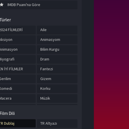
IMDB Puanı'na Göre
Türler
2024 FİLMLERİ
Aile
Aksiyon
Animasyom
Animasyon
Bilim Kurgu
Biyografi
Dram
EN İYİ FİLMLER
Fantezi
Gerilim
Gizem
Komedi
Korku
Macera
Müzik
Romantik
Suç
Film Dili
Tarih
TÜRKÇE ALTYAZILI
FİLMLER
TR Dublaj
TR Altyazı