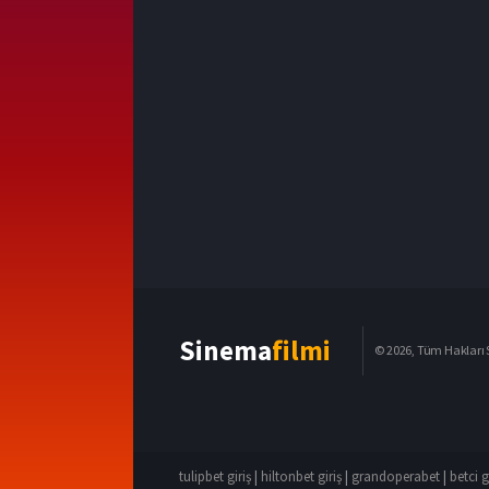
Sinema
filmi
© 2026, Tüm Hakları S
tulipbet giriş
|
hiltonbet giriş
|
grandoperabet
|
betci g