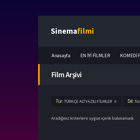
Sinema
filmi
Anasayfa
EN İYİ FİLMLER
KOMEDİ F
Film Arşivi
Tür:
Dil:
TÜRKÇE ALTYAZILI FİLMLER
Tür
Aradığınız kriterlere uygun içerik bulunamadı.