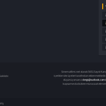
Sinemafilmi.net olarak 5651 Sayılı Kanu
içerikler site üyeleri tarafından eklenmektedir.
aklıdır.
düşünüyorsanız
dergi@outlook.com.t
kapsamında bizlere müracaat etmeniz d
iriş