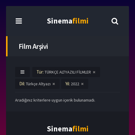
Sinema
filmi
Film Arşivi
Tür:
TÜRKÇE ALTYAZILI FİLMLER
Dil:
Yıl:
Türkçe Altyazı
2022
Aradığınız kriterlere uygun içerik bulunamadı.
Sinema
filmi