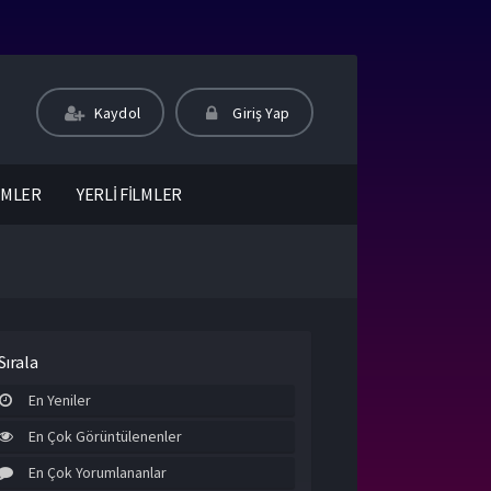
Kaydol
Giriş Yap
LMLER
YERLİ FİLMLER
Sırala
En Yeniler
En Çok Görüntülenenler
En Çok Yorumlananlar