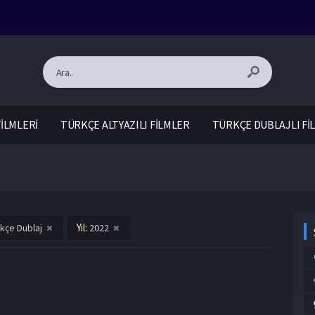
İLMLERİ
TÜRKÇE ALTYAZILI FİLMLER
TÜRKÇE DUBLAJLI Fİ
Yıl:
kçe Dublaj
2022