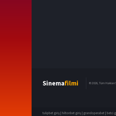
Sinema
filmi
© 2026, Tüm Hakları S
tulipbet giriş
|
hiltonbet giriş
|
grandoperabet
|
betci g