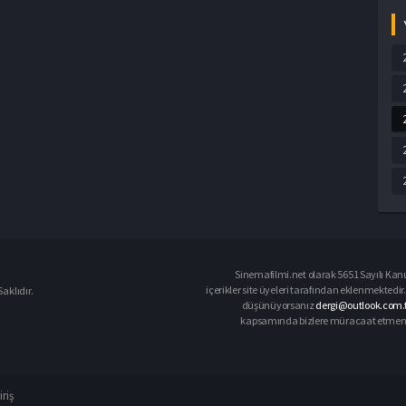
Sinemafilmi.net olarak 5651 Sayılı Kanu
içerikler site üyeleri tarafından eklenmektedir.
aklıdır.
düşünüyorsanız
dergi@outlook.com.t
kapsamında bizlere müracaat etmeniz d
iriş