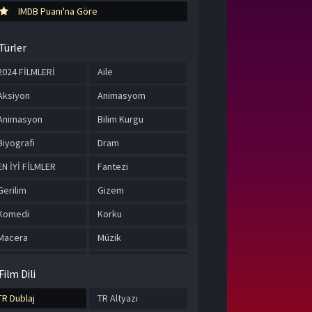
IMDB Puanı'na Göre
Türler
2024 FİLMLERİ
Aile
Aksiyon
Animasyom
Animasyon
Bilim Kurgu
Biyografi
Dram
EN İYİ FİLMLER
Fantezi
Gerilim
Gizem
Komedi
Korku
Macera
Müzik
Romantik
Suç
Film Dili
Tarih
TÜRKÇE ALTYAZILI
FİLMLER
TR Dublaj
TR Altyazı