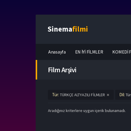
Sinema
filmi
Anasayfa
EN İYİ FİLMLER
KOMEDİ F
Film Arşivi
Tür:
Dil:
TÜRKÇE ALTYAZILI FİLMLER
Tür
Aradığınız kriterlere uygun içerik bulunamadı.