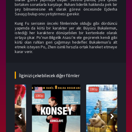
birtakım sorunlarla karşılaşır. Ruhani liderlik hakkında pek bir
şey bilmemesine ek olarak görevi öncesinde Ejderha
Savaşçı bulup onu yetiştirmesi gerekir.
Kung Fu serisinin önceki filmlerinde olduğu gibi dördüncü
yapımda da kötü bir karakter yer alır. Büyücü Bukalemun,
istediği her karaktere dönüşebilen bir kertenkele olarak
ortaya çıkar. Po’nun Bilgelik Asası’nı ele geçirerek kendi gibi
kötü olan ruhları geri çağırmayı hedefler. Bukalemun’u alt
etmek isteyen Po, Zhen isimli hırsızla ortak hareket etmeye
karar verir.
İlginizi çekebilecek diğer filmler
1080p
1080p
108