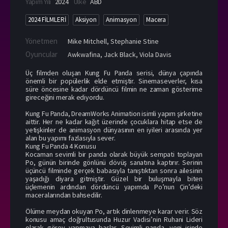
Yapım Yılı
2024
Ülke
ABD
2024 FİLMLERİ
Aksiyon
Animasyon
Macera
Yönetmen
Mike Mitchell
,
Stephanie Stine
Oyuncular
Awkwafina
,
Jack Black
,
Viola Davis
Üç filmden oluşan Kung Fu Panda serisi, dünya çapında
önemli bir popülerlik elde etmiştir. Sinemaseverler, kısa
süre öncesine kadar dördüncü filmin ne zaman gösterime
gireceğini merak ediyordu.
Kung Fu Panda, DreamWorks Animation isimli yapım şirketine
aittir. Her ne kadar kağıt üzerinde çocuklara hitap etse de
yetişkinler de animasyon dünyasının en iyileri arasında yer
alan bu yapımı fazlasıyla sever.
Kung Fu Panda 4 Konusu
Kocaman sevimli bir panda olarak büyük sempati toplayan
Po, günün birinde gönlünü dövüş sanatına kaptırır. Serinin
üçüncü filminde gerçek babasıyla tanıştıktan sonra ailesinin
yaşadığı diyara gitmiştir. Güzel bir buluşmayla biten
üçlemenin ardından dördüncü yapımda Po’nun Çin’deki
maceralarından bahsedilir.
Ölüme meydan okuyan Po, artık dinlenmeye karar verir. Söz
konusu amaç doğrultusunda Huzur Vadisi’nin Ruhani Lideri
olarak görev yapmaya başlar. Sevimli panda, yeni işinde