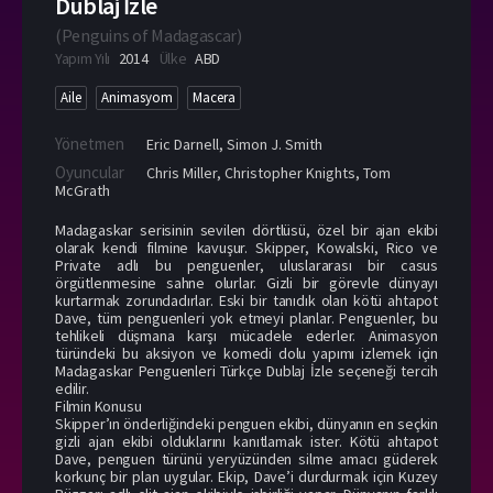
Dublaj İzle
(
Penguins of Madagascar
)
Yapım Yılı
2014
Ülke
ABD
Aile
Animasyom
Macera
Yönetmen
Eric Darnell
,
Simon J. Smith
Oyuncular
Chris Miller
,
Christopher Knights
,
Tom
McGrath
Madagaskar serisinin sevilen dörtlüsü, özel bir ajan ekibi
olarak kendi filmine kavuşur. Skipper, Kowalski, Rico ve
Private adlı bu penguenler, uluslararası bir casus
örgütlenmesine sahne olurlar. Gizli bir görevle dünyayı
kurtarmak zorundadırlar. Eski bir tanıdık olan kötü ahtapot
Dave, tüm penguenleri yok etmeyi planlar. Penguenler, bu
tehlikeli düşmana karşı mücadele ederler. Animasyon
türündeki bu aksiyon ve komedi dolu yapımı izlemek için
Madagaskar Penguenleri Türkçe Dublaj İzle seçeneği tercih
edilir.
Filmin Konusu
Skipper’ın önderliğindeki penguen ekibi, dünyanın en seçkin
gizli ajan ekibi olduklarını kanıtlamak ister. Kötü ahtapot
Dave, penguen türünü yeryüzünden silme amacı güderek
korkunç bir plan uygular. Ekip, Dave’i durdurmak için Kuzey