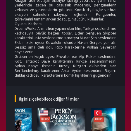
Rüzgarı adlı elit ajan ekibiyle işbirliği yapar. Dünyanın farklı
yerlerinde geçen bu casusluk macerası, penguenlerin
zekasını ve yeteneklerini gösterir. Komik diyaloglar ve hızlı
aksiyon sahneleri izleyiciyi eğlendirir. Penguenler,
görevlerini tamamlarken dostluğun gücünü kullanırlar.
Oyuncu Kadrosu
DreamWorks Animation yapımı olan film, Türkçe seslendirme
kadrosuyla büyük beğeni toplar. Lider penguen Skipper
karakterini usta seslendirme sanatçısı Murat Şen seslendirir.
Ekibin zeki üyesi Kowalski rolünde Hakan Gerçek yer alır.
Sessiz ama deli dolu Rico karakterine Volkan Severcan
hayat verir.
Grubun en küçük üyesi Private’ı ise Alp Peker seslendirir.
Kötü ahtapot Dave karakterinin Türkçe seslendirmesini
Ayhan Kahya üstlenir. Kuzey Rüzgarı ekibinden ajan
Sınıflandırılmış karakterini Arda Aydın seslendirir. Başarılı
dublaj kadrosu, karakterlerin komik kişiliklerini güçlendirir.
İlginizi çekebilecek diğer filmler
1080p
1080p
108