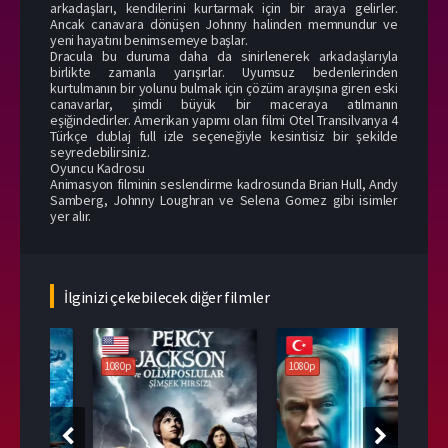
arkadaşları, kendilerini kurtarmak için bir araya gelirler.
Ancak canavara dönüşen Johnny halinden memnundur ve
yeni hayatını benimsemeye başlar.
Dracula bu duruma daha da sinirlenerek arkadaşlarıyla
birlikte zamanla yarışırlar. Uyumsuz bedenlerinden
kurtulmanın bir yolunu bulmak için çözüm arayışına giren eski
canavarlar, şimdi büyük bir maceraya atılmanın
eşiğindedirler. Amerikan yapımı olan filmi Otel Transilvanya 4
Türkçe dublaj full izle​ seçeneğiyle kesintisiz bir şekilde
seyredebilirsiniz.
Oyuncu Kadrosu
Animasyon filminin seslendirme kadrosunda Brian Hull, Andy
Samberg, Johnny Loughran ve Selena Gomez gibi isimler
yer alır.
İlginizi çekebilecek diğer filmler
1080p
1080p
108