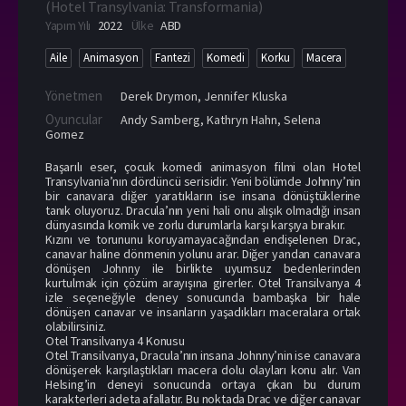
(
Hotel Transylvania: Transformania
)
Yapım Yılı
2022
Ülke
ABD
Aile
Animasyon
Fantezi
Komedi
Korku
Macera
Yönetmen
Derek Drymon
,
Jennifer Kluska
Oyuncular
Andy Samberg
,
Kathryn Hahn
,
Selena
Gomez
Başarılı eser, çocuk komedi animasyon filmi olan Hotel
Transylvania’nın dördüncü serisidir. Yeni bölümde Johnny’nin
bir canavara diğer yaratıkların ise insana dönüştüklerine
tanık oluyoruz. Dracula’nın yeni hali onu alışık olmadığı insan
dünyasında komik ve zorlu durumlarla karşı karşıya bırakır.
Kızını ve torununu koruyamayacağından endişelenen Drac,
canavar haline dönmenin yolunu arar. Diğer yandan canavara
dönüşen Johnny ile birlikte uyumsuz bedenlerinden
kurtulmak için çözüm arayışına girerler. Otel Transilvanya 4
izle seçeneğiyle deney sonucunda bambaşka bir hale
dönüşen canavar ve insanların yaşadıkları maceralara ortak
olabilirsiniz.
Otel Transilvanya 4 Konusu
Otel Transilvanya, Dracula’nın insana Johnny’nin ise canavara
dönüşerek karşılaştıkları macera dolu olayları konu alır. Van
Helsing’in deneyi sonucunda ortaya çıkan bu durum
karakterleri adeta afallatır. Bu noktada Drac ve diğer canavar