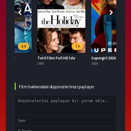
.9
7.0
6.1
Tatil Filmi Full HD İzle
Supergirl 2026 İzle
Tavş
2007
2026
2024
Film hakkındaki düşüncelerinizi paylaşın