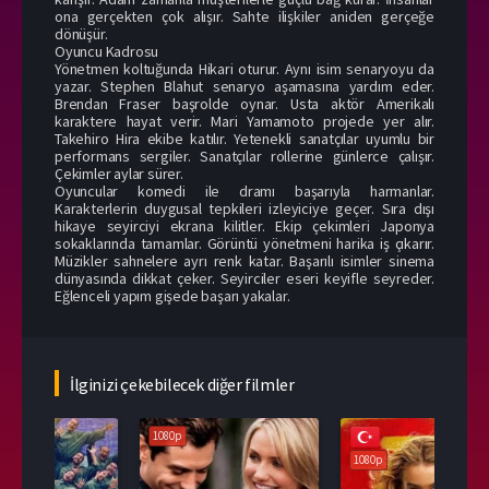
ona gerçekten çok alışır. Sahte ilişkiler aniden gerçeğe
dönüşür.
Oyuncu Kadrosu
Yönetmen koltuğunda Hikari oturur. Aynı isim senaryoyu da
yazar. Stephen Blahut senaryo aşamasına yardım eder.
Brendan Fraser başrolde oynar. Usta aktör Amerikalı
karaktere hayat verir. Mari Yamamoto projede yer alır.
Takehiro Hira ekibe katılır. Yetenekli sanatçılar uyumlu bir
performans sergiler. Sanatçılar rollerine günlerce çalışır.
Çekimler aylar sürer.
Oyuncular komedi ile dramı başarıyla harmanlar.
Karakterlerin duygusal tepkileri izleyiciye geçer. Sıra dışı
hikaye seyirciyi ekrana kilitler. Ekip çekimleri Japonya
sokaklarında tamamlar. Görüntü yönetmeni harika iş çıkarır.
Müzikler sahnelere ayrı renk katar. Başarılı isimler sinema
dünyasında dikkat çeker. Seyirciler eseri keyifle seyreder.
Eğlenceli yapım gişede başarı yakalar.
İlginizi çekebilecek diğer filmler
1080p
108
1080p