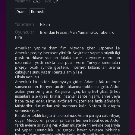
Yapım Yılı
2025
Ülke
Çin
Dram
Komedi
Yönetmen
Hikari
Oyuncular
Brendan Fraser
,
Mari Yamamoto
,
Takehiro
Hira
Amerikan yapımı dram filmi vizyona girer. Japonya ile
Amerika projeyi beraber yürütür. Seyirciler yapıma büyük ilgi
gösterir. Hikaye yüz on dakika sürer. İzleyiciler esere on
üzerinden yedi nokta altı puan verir. Türkiye sinemaları
projeyi ocak ayında gösterir. İnternet kullanıcıları arama
çubuğuna şunu yazar: Rental Family İzle.
Filmin Konusu
Amerikalı bir aktör Japonya'ya gider. Adam ufak rollerde
şansını dener. Kariyeri aniden tıkanma noktasına gelir. Aktör
acilen yeni bir iş arar. Karşısına ilginç bir şirket çıkar. Şirket
insanlara aile üyesi kiralar. İnsanlar sahte nişanlı, anne veya
baba talep eder. Firma aktörleri müşterilere hızla gönderir.
Müşteriler durumdan çok memnun kalır. Sistem ilk etapta
sorunsuz işler.
Karakter teklifi başta ahlaki bulmaz. Adam paraya çok ihtiyaç
duyar. Mecburen şirketin şartlarını hemen kabul eder. Aktör
farklı evlere sırayla girer. Adam müşterilerin evinde başarıyla
rol yapar. Oyunculuk ile gerçek hayat yavaşça birbirine
karışır. Adam zamanla müşterilerle güçlü bağ kurar. İnsanlar