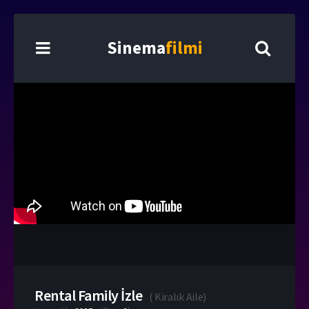
Sinema
filmi
Rental Family İzle
(
Kiralık Aile
)