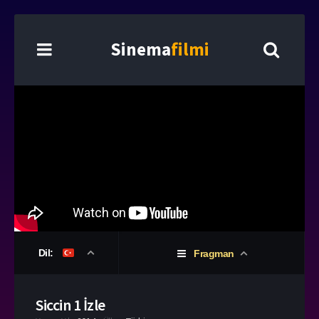
Sinema
filmi
Dil:
Fragman
Siccin 1 İzle