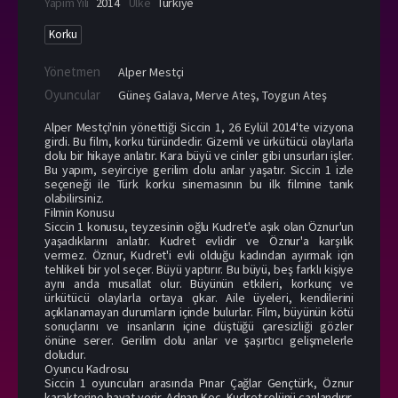
Yapım Yılı
2014
Ülke
Türkiye
Korku
Yönetmen
Alper Mestçi
Oyuncular
Güneş Galava
,
Merve Ateş
,
Toygun Ateş
Alper Mestçi'nin yönettiği Siccin 1, 26 Eylül 2014'te vizyona
girdi. Bu film, korku türündedir. Gizemli ve ürkütücü olaylarla
dolu bir hikaye anlatır. Kara büyü ve cinler gibi unsurları işler.
Bu yapım, seyirciye gerilim dolu anlar yaşatır. Siccin 1 izle
seçeneği ile Türk korku sinemasının bu ilk filmine tanık
olabilirsiniz.
Filmin Konusu
Siccin 1 konusu, teyzesinin oğlu Kudret'e aşık olan Öznur'un
yaşadıklarını anlatır. Kudret evlidir ve Öznur'a karşılık
vermez. Öznur, Kudret'i evli olduğu kadından ayırmak için
tehlikeli bir yol seçer. Büyü yaptırır. Bu büyü, beş farklı kişiye
aynı anda musallat olur. Büyünün etkileri, korkunç ve
ürkütücü olaylarla ortaya çıkar. Aile üyeleri, kendilerini
açıklanamayan durumların içinde bulurlar. Film, büyünün kötü
sonuçlarını ve insanların içine düştüğü çaresizliği gözler
önüne serer. Gerilim dolu anlar ve şaşırtıcı gelişmelerle
doludur.
Oyuncu Kadrosu
Siccin 1 oyuncuları arasında Pınar Çağlar Gençtürk, Öznur
karakterine hayat verir. Adnan Koç, Kudret rolünü canlandırır.