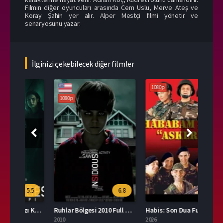
Filmin diğer oyuncuları arasında Cem Uslu, Merve Ateş ve
Koray Şahin yer alır. Alper Mestçi filmi yönetir ve
senaryosunu yazar.
İlginizi çekebilecek diğer filmler
1080p
1080p
108
.5
6.8
2.0
Ruhlar Bölgesi: Kırmızı Kapı Türkçe Dublaj İzle
Ruhlar Bölgesi 2010 Full HD İzle
Habis: Son Dua Full HD İzle
Sakl
2010
2026
2026