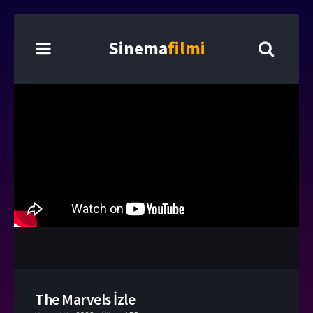
Sinema
filmi
The Marvels İzle