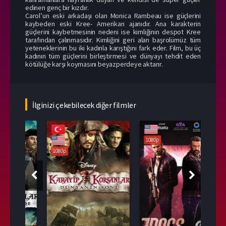
edinen genç bir kızdır.
Carol’un eski arkadaşı olan Monica Rambeau ise güçlerini
kaybeden eski Kree- Amerikan ajanıdır. Ana karakterin
güçlerini kaybetmesinin nedeni ise kimliğinin despot Kree
tarafından çalınmasıdır. Kimliğini geri alan başrolümüz tüm
yeteneklerinin bu iki kadınla karıştığını fark eder. Film, bu üç
kadının tüm güçlerini birleştirmesi ve dünyayı tehdit eden
kötülüğe karşı koymasını beyazperdeye aktarır.
İlginizi çekebilecek diğer filmler
108
1080p
1080p