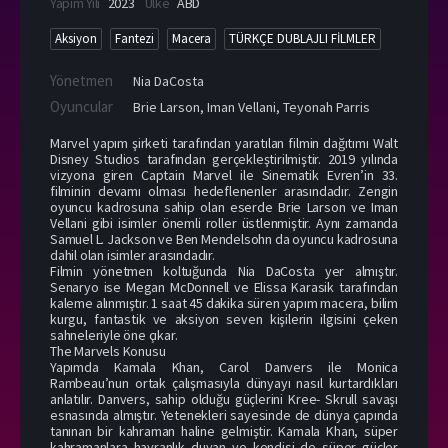
Yapım Yılı
2023
Ülke
ABD
Aksiyon
Fantezi
Macera
TÜRKÇE DUBLAJLI FİLMLER
Yönetmen
Nia DaCosta
Oyuncular
Brie Larson
,
Iman Vellani
,
Teyonah Parris
Marvel yapım şirketi tarafından yaratılan filmin dağıtımı Walt
Disney Studios tarafından gerçekleştirilmiştir. 2019 yılında
vizyona giren Captain Marvel ile Sinematik Evren’in 33.
filminin devamı olması hedeflenenler arasındadır. Zengin
oyuncu kadrosuna sahip olan eserde Brie Larson ve Iman
Vellani gibi isimler önemli roller üstlenmiştir. Aynı zamanda
Samuel L. Jackson ve Ben Mendelsohn da oyuncu kadrosuna
dahil olan isimler arasındadır.
Filmin yönetmen koltuğunda Nia DaCosta yer almıştır.
Senaryo ise Megan McDonnell ve Elissa Karasik tarafından
kaleme alınmıştır. 1 saat 45 dakika süren yapım macera, bilim
kurgu, fantastik ve aksiyon seven kişilerin ilgisini çeken
sahneleriyle öne çıkar.
The Marvels Konusu
Yapımda Kamala Khan, Carol Danvers ile Monica
Rambeau’nun ortak çalışmasıyla dünyayı nasıl kurtardıkları
anlatılır. Danvers, sahip olduğu güçlerini Kree- Skrull savaşı
esnasında almıştır. Yetenekleri sayesinde de dünya çapında
tanınan bir kahraman haline gelmiştir. Kamala Khan, süper
kahramanlara hayranlık duyan ve kendisi de süper güçler