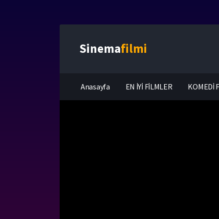
Sinema
filmi
Anasayfa
EN İYİ FİLMLER
KOMEDİ F