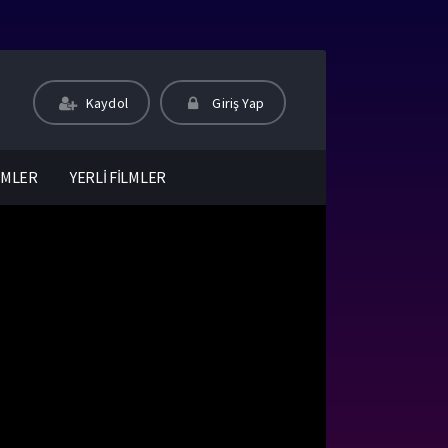
Kaydol
Giriş Yap
LMLER
YERLİ FİLMLER