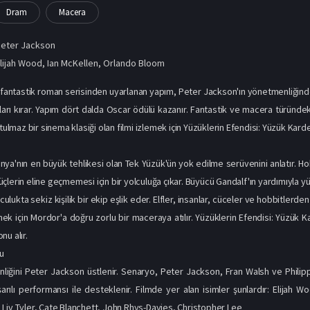
Dram
Macera
Peter Jackson
lijah Wood
,
Ian McKellen
,
Orlando Bloom
n fantastik roman serisinden uyarlanan yapım, Peter Jackson'ın yönetmenliğinde i
rları kırar. Yapım dört dalda Oscar ödülü kazanır. Fantastik ve macera türündeki
utulmaz bir sinema klasiği olan filmi izlemek için Yüzüklerin Efendisi: Yüzük Karde
nya'nın en büyük tehlikesi olan Tek Yüzük'ün yok edilme serüvenini anlatır. H
çlerin eline geçmemesi için bir yolculuğa çıkar. Büyücü Gandalf'ın yardımıyla y
ulukta sekiz kişilik bir ekip eşlik eder. Elfler, insanlar, cüceler ve hobbitlerden
k için Mordor'a doğru zorlu bir maceraya atılır. Yüzüklerin Efendisi: Yüzük Kar
nu alır.
u
liğini Peter Jackson üstlenir. Senaryo, Peter Jackson, Fran Walsh ve Philip
arılı performansı ile desteklenir. Filmde yer alan isimler şunlardır: Elijah
Liv Tyler, Cate Blanchett, John Rhys-Davies, Christopher Lee