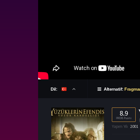
Dil:
Alternatif:
Fragma
8.9
IMDB Puanı
Yapım Yılı
2001