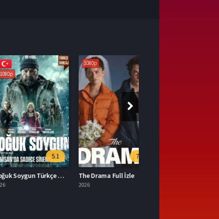
1080p
5.1
7.5
Soğuk Soygun Türkçe Dublaj İzle
The Drama Full İzle
2026