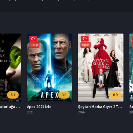
1080p
1080p
1080p
6.1
3.0
6.9
Tavşan İmparatorluğu İzle
Apex 2021 İzle
Şeytan Marka Giyer 2 Türkçe Dublaj İzle
2021
2026
2026