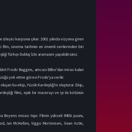
zleyici karşısına çıkar. 2001 yılında vizyona giren
 film, sinema tarihinin en önemli serilerinden biri
şliği Türkçe Dublaj İzle aramasını yapabilirsiniz.
obbit Frodo Baggins, amcası Bilbo'dan miras kalan
üzüğü yok etme görevi Frodo'ya verilir.
 oluşan bu ekip, Yüzük Kardeşliği'ni oluşturur. Ekip,
deşliği filmi, epik bir macerayı ve iyi ile kötünün
pa Boyens imzası taşır. Filmin yüksek IMDb puanı,
 Wood, Ian McKellen, Viggo Mortensen, Sean Astin,