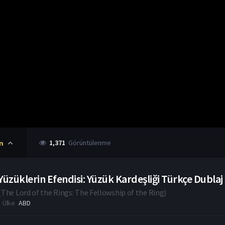
1,371
Görüntülenme
n
Yüzüklerin Efendisi: Yüzük Kardeşliği Türkçe Dublaj 
(
The Lord of the Rings: The Fellowship of the Ring
)
Ülke
ABD