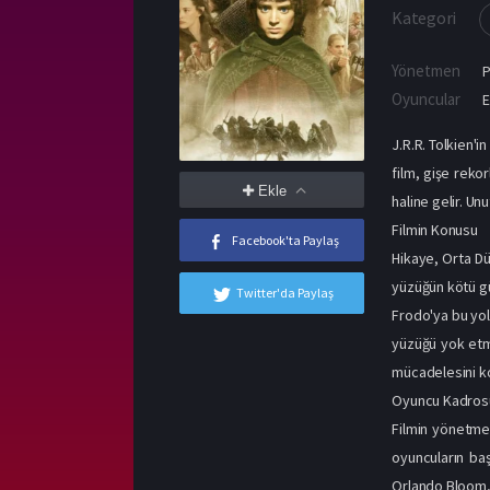
Kategori
Yönetmen
Oyuncular
E
J.R.R. Tolkien'i
film, gişe reko
Ekle
haline gelir. Un
Filmin Konusu
Facebook'ta Paylaş
Hikaye, Orta Dü
yüzüğün kötü gü
Twitter'da Paylaş
Frodo'ya bu yolc
yüzüğü yok etme
mücadelesini ko
Oyuncu Kadros
Filmin yönetmen
oyuncuların baş
Orlando Bloom, 