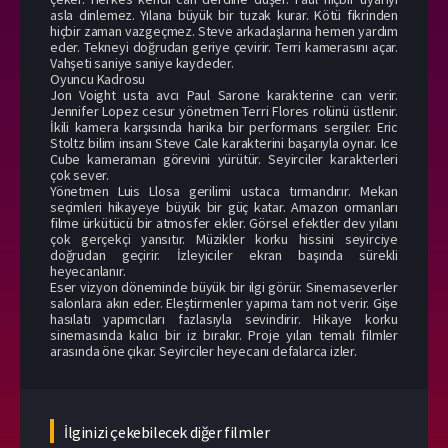
asla dinlemez. Yılana büyük bir tuzak kurar. Kötü fikrinden
hiçbir zaman vazgeçmez. Steve arkadaşlarına hemen yardım
eder. Tekneyi doğrudan geriye çevirir. Terri kamerasını açar.
Vahşeti saniye saniye kaydeder.
Oyuncu Kadrosu
Jon Voight usta avcı Paul Sarone karakterine can verir.
Jennifer Lopez cesur yönetmen Terri Flores rolünü üstlenir.
İkili kamera karşısında harika bir performans sergiler. Eric
Stoltz bilim insanı Steve Cale karakterini başarıyla oynar. Ice
Cube kameraman görevini yürütür. Seyirciler karakterleri
çok sever.
Yönetmen Luis Llosa gerilimi ustaca tırmandırır. Mekan
seçimleri hikayeye büyük bir güç katar. Amazon ormanları
filme ürkütücü bir atmosfer ekler. Görsel efektler dev yılanı
çok gerçekçi yansıtır. Müzikler korku hissini seyirciye
doğrudan geçirir. İzleyiciler ekran başında sürekli
heyecanlanır.
Eser vizyon döneminde büyük bir ilgi görür. Sinemaseverler
salonlara akın eder. Eleştirmenler yapıma tam not verir. Gişe
hasılatı yapımcıları fazlasıyla sevindirir. Hikaye korku
sinemasında kalıcı bir iz bırakır. Proje yılan temalı filmler
arasında öne çıkar. Seyirciler heyecanı defalarca izler.
İlginizi çekebilecek diğer filmler