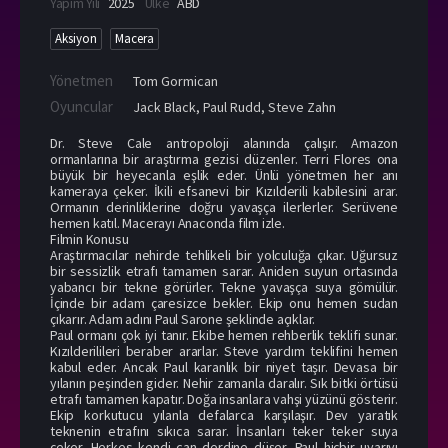
Yapım Yılı
2025
Ülke
ABD
Aksiyon
Macera
Yönetmen
Tom Gormican
Oyuncular
Jack Black
,
Paul Rudd
,
Steve Zahn
Dr. Steve Cale antropoloji alanında çalışır. Amazon
ormanlarına bir araştırma gezisi düzenler. Terri Flores ona
büyük bir heyecanla eşlik eder. Ünlü yönetmen her anı
kameraya çeker. İkili efsanevi bir Kızılderili kabilesini arar.
Ormanın derinliklerine doğru yavaşça ilerlerler. Serüvene
hemen katıl. Macerayı Anaconda film izle.
Filmin Konusu
Araştırmacılar nehirde tehlikeli bir yolculuğa çıkar. Uğursuz
bir sessizlik etrafı tamamen sarar. Aniden suyun ortasında
yabancı bir tekne görürler. Tekne yavaşça suya gömülür.
İçinde bir adam çaresizce bekler. Ekip onu hemen sudan
çıkarır. Adam adını Paul Sarone şeklinde açıklar.
Paul ormanı çok iyi tanır. Ekibe hemen rehberlik teklifi sunar.
Kızılderilileri beraber ararlar. Steve yardım teklifini hemen
kabul eder. Ancak Paul karanlık bir niyet taşır. Devasa bir
yılanın peşinden gider. Nehir zamanla daralır. Sık bitki örtüsü
etrafı tamamen kapatır. Doğa insanlara vahşi yüzünü gösterir.
Ekip korkutucu yılanla defalarca karşılaşır. Dev yaratık
teknenin etrafını sıkıca sarar. İnsanları teker teker suya
çeker. Herkes kendi can derdine düşer. Paul hiçbir uyarıyı