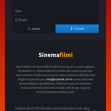
Spoiler
Gönder
Sinema
filmi
Sinemafilmi.net olarak 5651 Sayılı Kanun uyarınca içerik sağlayıcı
bir platformuz. Sitemizdeki tüm içerikler site üyeleri tarafından
eklenmektedir. Platformumuzda yer alan içeriklerin telif hakkı ihlal
ettiğini düşünüyorsanız
dergi@outlook.com.tr
adresi üzerinden
bizimle iletişime geçebilirsiniz. Telif ihlali kapsamında bizlere
müracaat etmeniz durumunda ilgili içerik en geç 2 iş günü
içerisinde siteden kaldırılacaktır.
tulipbet giriş
|
hiltonbet giriş
|
grandoperabet
|
betci giriş