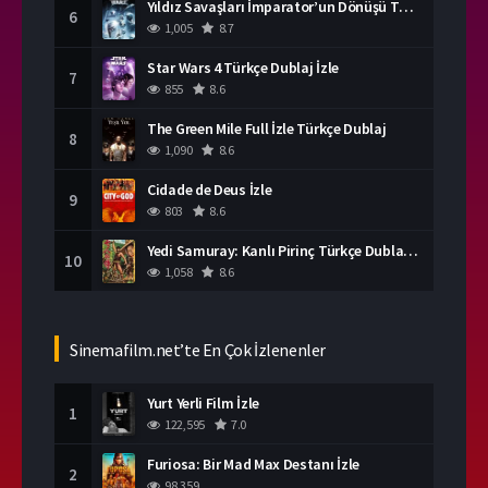
Yıldız Savaşları İmparator’un Dönüşü Türkçe Dublaj İzle
6
1,005
8.7
Star Wars 4 Türkçe Dublaj İzle
7
855
8.6
The Green Mile Full İzle Türkçe Dublaj
8
1,090
8.6
Cidade de Deus İzle
9
803
8.6
Yedi Samuray: Kanlı Pirinç Türkçe Dublaj İzle
10
1,058
8.6
Sinemafilm.net’te En Çok İzlenenler
Yurt Yerli Film İzle
1
122,595
7.0
Furiosa: Bir Mad Max Destanı İzle
2
98,359