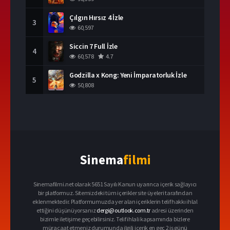
Çılgın Hırsız 4 İzle
3
60,597
Siccin 7 Full İzle
4
60,578
4.7
Godzilla x Kong: Yeni İmparatorluk İzle
5
50,808
Sinema
filmi
Sinemafilmi.net olarak 5651 Sayılı Kanun uyarınca içerik sağlayıcı
bir platformuz. Sitemizdeki tüm içerikler site üyeleri tarafından
eklenmektedir. Platformumuzda yer alan içeriklerin telif hakkı ihlal
ettiğini düşünüyorsanız
dergi@outlook.com.tr
adresi üzerinden
bizimle iletişime geçebilirsiniz. Telif ihlali kapsamında bizlere
müracaat etmeniz durumunda ilgili içerik en geç 2 iş günü