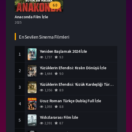
6.0
Anaconda Film İzle
2025
En Sevilen Sinema Filmleri
Yeniden Başlamak 2024 İzle
1
1,737
9.3
Yüzüklerin Efendisi: Kralın Dönüşü İzle
2
1,444
9.0
Yüzüklerin Efendisi: Yüzük Kardeşliği Türkçe Dublaj İzle
3
1,356
8.9
Ucuz Roman Türkçe Dublaj Full İzle
4
1,093
8.8
Yıldızlararası Film İzle
5
2,391
8.7