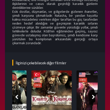
ilişkilerinin ve casus olarak geçirdiği karanlık günlerin
derinliklerine sürükler.
Eski dostlar, düşmanlar, ve gölgelerde gizlenen ihanetler,
şimdi karşısına çıkmaktadır. Natasha, bir yandan hayatta
kalma mücadelesi verirken diğer taraftan bu güç tarafından
neden hedef alındığını ve geçmişinin karanlık sırlarını
çözmeye çalışır. Bir zamanlar güvenle yürüdüğü yollar, şimdi
tehlikelerle doludur. KGB'nin eğitiminden geçmiş, sayısız
görevde ustalaşmış olan başrolümüz, şimdi kendisine karşı
yürütülen bu komplonun arkasındaki gerçeği ortaya
çıkarmak zorundadır.
İlginizi çekebilecek diğer filmler
108
1080p
1080p