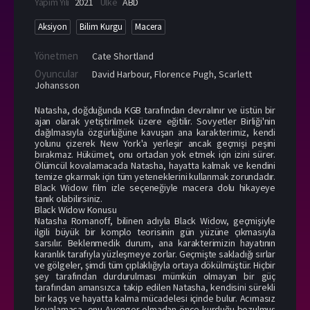
Yapım Yılı
2021
Ülke
ABD
Aksiyon
Bilim Kurgu
Macera
Yönetmen
Cate Shortland
Oyuncular
David Harbour
,
Florence Pugh
,
Scarlett
Johansson
Natasha, doğduğunda KGB tarafından devralınır ve üstün bir
ajan olarak yetiştirilmek üzere eğitilir. Sovyetler Birliği'nin
dağılmasıyla özgürlüğüne kavuşan ana karakterimiz, kendi
yolunu çizerek New York'a yerleşir ancak geçmişi peşini
bırakmaz. Hükümet, onu ortadan yok etmek için izini sürer.
Ölümcül kovalamacada Natasha, hayatta kalmak ve kendini
temize çıkarmak için tüm yeteneklerini kullanmak zorundadır.
Black Widow film izle seçeneğiyle macera dolu hikayeye
tanık olabilirsiniz.
Black Widow Konusu
Natasha Romanoff, bilinen adıyla Black Widow, geçmişiyle
ilgili büyük bir komplo teorisinin gün yüzüne çıkmasıyla
sarsılır. Beklenmedik durum, ana karakterimizin hayatının
karanlık tarafıyla yüzleşmeye zorlar. Geçmişte sakladığı sırlar
ve gölgeler, şimdi tüm çıplaklığıyla ortaya dökülmüştür. Hiçbir
şey tarafından durdurulması mümkün olmayan bir güç
tarafından amansızca takip edilen Natasha, kendisini sürekli
bir kaçış ve hayatta kalma mücadelesi içinde bulur. Acımasız
kovalamaca, onu Avenger olmadan önce kurduğu bozulmuş