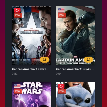
1080p
1080p
7.8
7.7
Kaptan Amerika 3 Kahramanların Savaşı Türkçe Dublaj İzle
Kaptan Amerika 2: Kış Askeri Full İzle
2011
2014
1080p
1080p