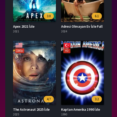
3.0
6.1
Apex 2021 İzle
Adresi Olmayan Ev İzle Full
2021
2024
1080p
HD
4.7
3.2
The Astronaut 2025 İzle
Kaptan Amerika 1990 İzle
2025
1990