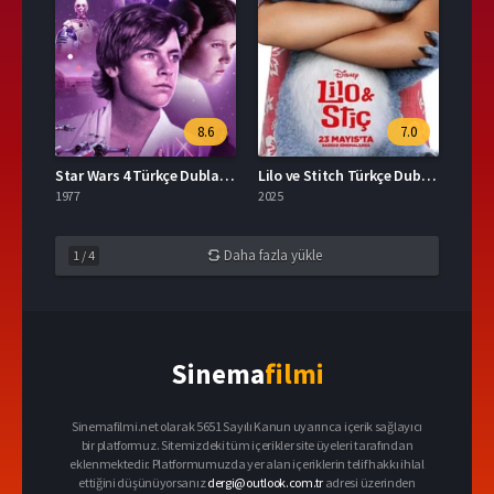
8.6
7.0
Star Wars 4 Türkçe Dublaj İzle
Lilo ve Stitch Türkçe Dublaj İzle
1977
2025
Daha fazla yükle
1
/
4
Sinema
filmi
Sinemafilmi.net olarak 5651 Sayılı Kanun uyarınca içerik sağlayıcı
bir platformuz. Sitemizdeki tüm içerikler site üyeleri tarafından
eklenmektedir. Platformumuzda yer alan içeriklerin telif hakkı ihlal
ettiğini düşünüyorsanız
dergi@outlook.com.tr
adresi üzerinden