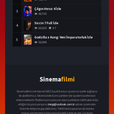
Çılgın Hırsız 4 İzle
3
60,765
Siccin 7 Full İzle
4
60,626
4.7
Godzilla x Kong: Yeni İmparatorluk İzle
5
50,899
Sinema
filmi
Sinemafilmi.net olarak 5651 Sayılı Kanun uyarınca içerik sağlayıcı
bir platformuz. Sitemizdeki tüm içerikler site üyeleri tarafından
eklenmektedir. Platformumuzda yer alan içeriklerin telif hakkı ihlal
ettiğini düşünüyorsanız
dergi@outlook.com.tr
adresi üzerinden
bizimle iletişime geçebilirsiniz. Telif ihlali kapsamında bizlere
müracaat etmeniz durumunda ilgili içerik en geç 2 iş günü