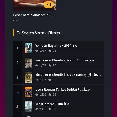
4.4
Cehennemin Anatomisi Türkçe Dublaj İzle
2004
En Sevilen Sinema Filmleri
Yeniden Başlamak 2024 İzle
1
1,757
9.3
Yüzüklerin Efendisi: Kralın Dönüşü İzle
2
1,473
9.0
Yüzüklerin Efendisi: Yüzük Kardeşliği Türkçe Dublaj İzle
3
1,377
8.9
Ucuz Roman Türkçe Dublaj Full İzle
4
1,122
8.8
Yıldızlararası Film İzle
5
2,418
8.7