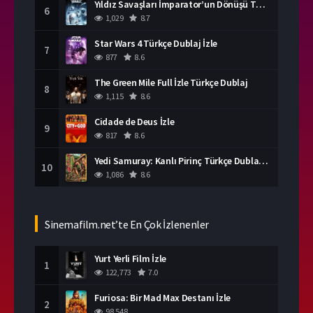
Yıldız Savaşları İmparator’un Dönüşü Türkçe Dublaj İzle
6
1,029
8.7
Star Wars 4 Türkçe Dublaj İzle
7
877
8.6
The Green Mile Full İzle Türkçe Dublaj
8
1,115
8.6
Cidade de Deus İzle
9
817
8.6
Yedi Samuray: Kanlı Pirinç Türkçe Dublaj İzle
10
1,086
8.6
Sinemafilm.net’te En Çok İzlenenler
Yurt Yerli Film İzle
1
122,773
7.0
Furiosa: Bir Mad Max Destanı İzle
2
98,548