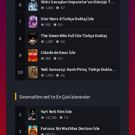
Yıldız Savaşları İmparator’un Dönüşü Türkçe Dublaj İzle
6
1,000
8.7
Star Wars 4 Türkçe Dublaj İzle
7
853
8.6
The Green Mile Full İzle Türkçe Dublaj
8
1,087
8.6
Cidade de Deus İzle
9
800
8.6
Yedi Samuray: Kanlı Pirinç Türkçe Dublaj İzle
10
1,055
8.6
Sinemafilm.net’te En Çok İzlenenler
Yurt Yerli Film İzle
1
122,581
7.0
Furiosa: Bir Mad Max Destanı İzle
2
98,327