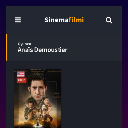
Sinema
filmi
Oyuncu
Anaïs Demoustier
1080p