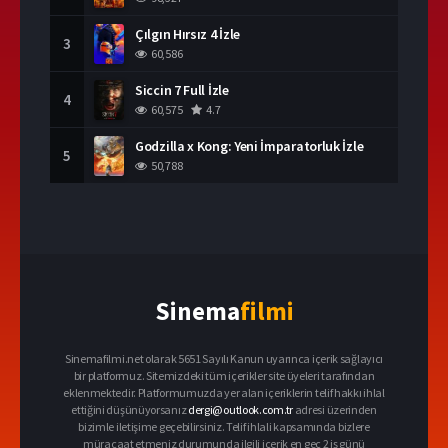
Çılgın Hırsız 4 İzle
3
60,586
Siccin 7 Full İzle
4
60,575
4.7
Godzilla x Kong: Yeni İmparatorluk İzle
5
50,788
Sinema
filmi
Sinemafilmi.net olarak 5651 Sayılı Kanun uyarınca içerik sağlayıcı
bir platformuz. Sitemizdeki tüm içerikler site üyeleri tarafından
eklenmektedir. Platformumuzda yer alan içeriklerin telif hakkı ihlal
ettiğini düşünüyorsanız
dergi@outlook.com.tr
adresi üzerinden
bizimle iletişime geçebilirsiniz. Telif ihlali kapsamında bizlere
müracaat etmeniz durumunda ilgili içerik en geç 2 iş günü