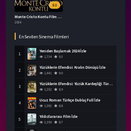
8.0
Monte Cristo Kontu Film İzle
2024
En Sevilen Sinema Filmleri
Yeniden Başlamak 2024 İzle
1
1,734
9.3
Yüzüklerin Efendisi: Kralın Dönüşü İzle
2
1,441
9.0
Yüzüklerin Efendisi: Yüzük Kardeşliği Türkçe Dublaj İzle
3
1,352
8.9
Ucuz Roman Türkçe Dublaj Full İzle
4
1,092
8.8
Yıldızlararası Film İzle
5
2,390
8.7