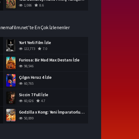
0
1,086
8.6
inemafilm.net’te En Çok İzlenenler
Yurt Yerli Film İzle
122,773
7.0
Furiosa: Bir Mad Max Destanı İzle
98,546
Çılgın Hırsız 4 İzle
60,765
Siccin 7 Full İzle
60,626
4.7
Godzilla x Kong: Yeni İmparatorluk İzle
50,899