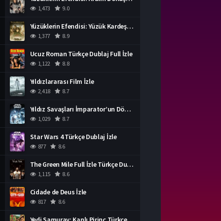
1,473
9.0
Yüzüklerin Efendisi: Yüzük Kardeşliği Türkçe Dublaj İzle
1,377
8.9
Ucuz Roman Türkçe Dublaj Full İzle
1,122
8.8
Yıldızlararası Film İzle
2,418
8.7
Yıldız Savaşları İmparator’un Dönüşü Türkçe Dublaj İzle
1,029
8.7
Star Wars 4 Türkçe Dublaj İzle
877
8.6
The Green Mile Full İzle Türkçe Dublaj
1,115
8.6
Cidade de Deus İzle
817
8.6
Yedi Samuray: Kanlı Pirinç Türkçe Dublaj İzle