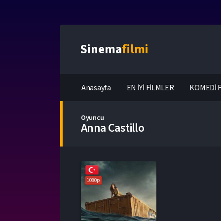
Sinema
filmi
Anasayfa
EN İYİ FİLMLER
KOMEDİ F
Oyuncu
Anna Castillo
1080p