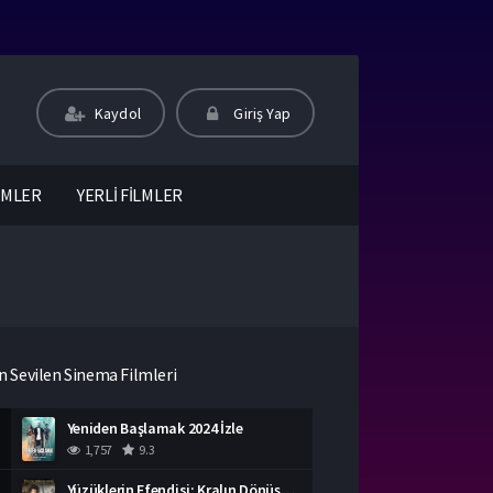
Kaydol
Giriş Yap
LMLER
YERLİ FİLMLER
n Sevilen Sinema Filmleri
Yeniden Başlamak 2024 İzle
1,757
9.3
Yüzüklerin Efendisi: Kralın Dönüşü İzle