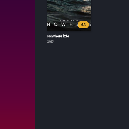
6.3
Nowhere İzle
2023