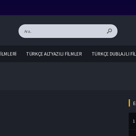
İLMLERİ
TÜRKÇE ALTYAZILI FİLMLER
TÜRKÇE DUBLAJLI Fİ
E
1