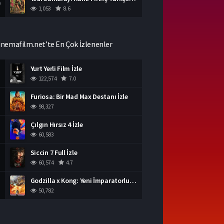
0
1,053
8.6
inemafilm.net’te En Çok İzlenenler
Yurt Yerli Film İzle
122,574
7.0
Furiosa: Bir Mad Max Destanı İzle
98,327
Çılgın Hırsız 4 İzle
60,583
Siccin 7 Full İzle
60,574
4.7
Godzilla x Kong: Yeni İmparatorluk İzle
50,782