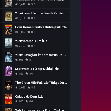
1,441
9.0
Yüzüklerin Efendisi: Yüzük Kardeşliği Türkçe Dublaj İzle
1,351
8.9
Ucuz Roman Türkçe Dublaj Full İzle
1,092
8.8
Yıldızlararası Film İzle
2,390
8.7
Yıldız Savaşları İmparator’un Dönüşü Türkçe Dublaj İzle
998
8.7
Star Wars 4 Türkçe Dublaj İzle
852
8.6
The Green Mile Full İzle Türkçe Dublaj
1,086
8.6
Cidade de Deus İzle
800
8.6
Yedi Samuray: Kanlı Pirinç Türkçe Dublaj İzle