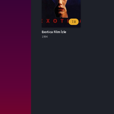
7.0
Exotica Film İzle
1994