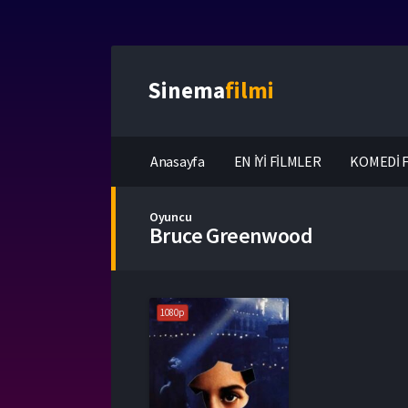
Sinema
filmi
Anasayfa
EN İYİ FİLMLER
KOMEDİ F
Oyuncu
Bruce Greenwood
1080p