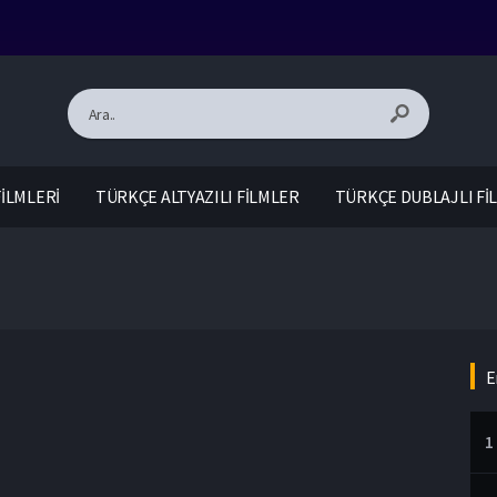
İLMLERİ
TÜRKÇE ALTYAZILI FİLMLER
TÜRKÇE DUBLAJLI Fİ
E
1