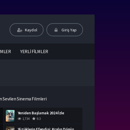
Kaydol
Giriş Yap
LMLER
YERLİ FİLMLER
n Sevilen Sinema Filmleri
Yeniden Başlamak 2024 İzle
1,734
9.3
Yüzüklerin Efendisi: Kralın Dönüşü İzle