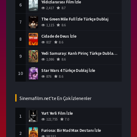
Yıldızlararası Film İzle
6
2,417
8.7
The Green Mile Full İzle Türkçe Dublaj
7
1,115
8.6
Cidade de Deus İzle
8
817
8.6
Yedi Samuray: Kanlı Pirinç Türkçe Dublaj İzle
9
1,086
8.6
Star Wars 4 Türkçe Dublaj İzle
10
876
8.6
Sinemafilm.net’te En Çok İzlenenler
Yurt Yerli Film İzle
1
122,755
7.0
Furiosa: Bir Mad Max Destanı İzle
2
98,533