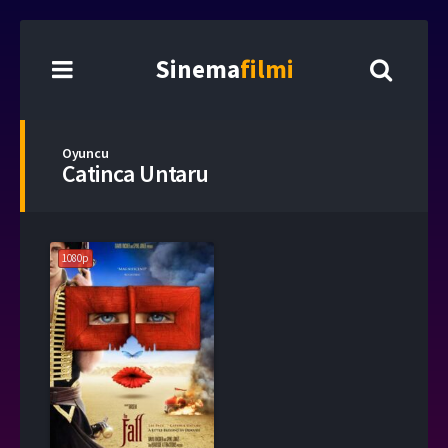
Sinema
filmi
Oyuncu
Catinca Untaru
1080p