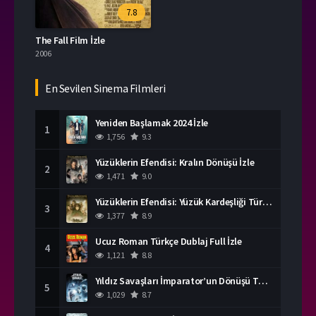
7.8
The Fall Film İzle
2006
En Sevilen Sinema Filmleri
Yeniden Başlamak 2024 İzle
1
1,756
9.3
Yüzüklerin Efendisi: Kralın Dönüşü İzle
2
1,471
9.0
Yüzüklerin Efendisi: Yüzük Kardeşliği Türkçe Dublaj İzle
3
1,377
8.9
Ucuz Roman Türkçe Dublaj Full İzle
4
1,121
8.8
Yıldız Savaşları İmparator’un Dönüşü Türkçe Dublaj İzle
5
1,029
8.7