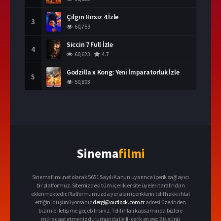
Çılgın Hırsız 4 İzle
3
60,759
Siccin 7 Full İzle
4
60,623
4.7
Godzilla x Kong: Yeni İmparatorluk İzle
5
50,893
Sinema
filmi
Sinemafilmi.net olarak 5651 Sayılı Kanun uyarınca içerik sağlayıcı
bir platformuz. Sitemizdeki tüm içerikler site üyeleri tarafından
eklenmektedir. Platformumuzda yer alan içeriklerin telif hakkı ihlal
ettiğini düşünüyorsanız
dergi@outlook.com.tr
adresi üzerinden
bizimle iletişime geçebilirsiniz. Telif ihlali kapsamında bizlere
müracaat etmeniz durumunda ilgili içerik en geç 2 iş günü