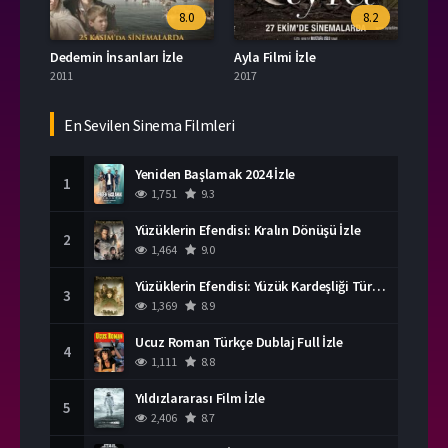
8.0
8.2
Dedemin İnsanları İzle
Ayla Filmi İzle
2011
2017
En Sevilen Sinema Filmleri
Yeniden Başlamak 2024 İzle
1
1,751
9.3
Yüzüklerin Efendisi: Kralın Dönüşü İzle
2
1,464
9.0
Yüzüklerin Efendisi: Yüzük Kardeşliği Türkçe Dublaj İzle
3
1,369
8.9
Ucuz Roman Türkçe Dublaj Full İzle
4
1,111
8.8
Yıldızlararası Film İzle
5
2,406
8.7