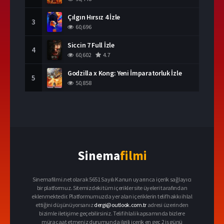
Çılgın Hırsız 4 İzle
3
60,696
Siccin 7 Full İzle
4
60,602
4.7
Godzilla x Kong: Yeni İmparatorluk İzle
5
50,858
Sinema
filmi
Sinemafilmi.net olarak 5651 Sayılı Kanun uyarınca içerik sağlayıcı
bir platformuz. Sitemizdeki tüm içerikler site üyeleri tarafından
eklenmektedir. Platformumuzda yer alan içeriklerin telif hakkı ihlal
ettiğini düşünüyorsanız
dergi@outlook.com.tr
adresi üzerinden
bizimle iletişime geçebilirsiniz. Telif ihlali kapsamında bizlere
müracaat etmeniz durumunda ilgili içerik en geç 2 iş günü