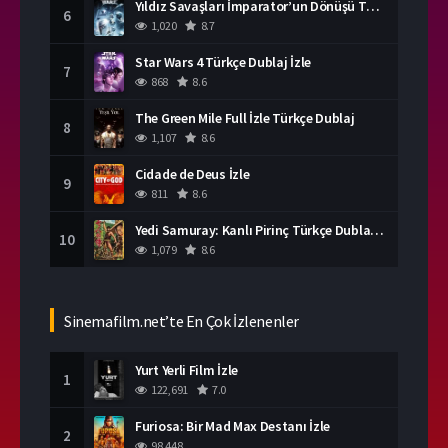
Yıldız Savaşları İmparator’un Dönüşü Türkçe Dublaj İzle
6
1,020
8.7
Star Wars 4 Türkçe Dublaj İzle
7
868
8.6
The Green Mile Full İzle Türkçe Dublaj
8
1,107
8.6
Cidade de Deus İzle
9
811
8.6
Yedi Samuray: Kanlı Pirinç Türkçe Dublaj İzle
10
1,079
8.6
Sinemafilm.net’te En Çok İzlenenler
Yurt Yerli Film İzle
1
122,691
7.0
Furiosa: Bir Mad Max Destanı İzle
2
98,448