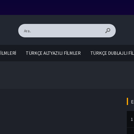
İLMLERİ
TÜRKÇE ALTYAZILI FİLMLER
TÜRKÇE DUBLAJLI Fİ
E
1