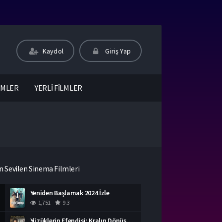
Kaydol
Giriş Yap
LMLER
YERLİ FİLMLER
n Sevilen Sinema Filmleri
Yeniden Başlamak 2024 İzle
1,751
9.3
Yüzüklerin Efendisi: Kralın Dönüşü İzle