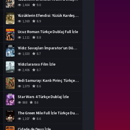
1,464
9.0
Yüzüklerin Efendisi: Yüzük Kardeşliği Türkçe Dublaj İzle
1,369
8.9
Ucuz Roman Türkçe Dublaj Full İzle
1,111
8.8
Yıldız Savaşları İmparator’un Dönüşü Türkçe Dublaj İzle
1,020
8.7
Yıldızlararası Film İzle
2,406
8.7
Yedi Samuray: Kanlı Pirinç Türkçe Dublaj İzle
1,079
8.6
Star Wars 4 Türkçe Dublaj İzle
868
8.6
The Green Mile Full İzle Türkçe Dublaj
1,107
8.6
Cidade de Deus İzle