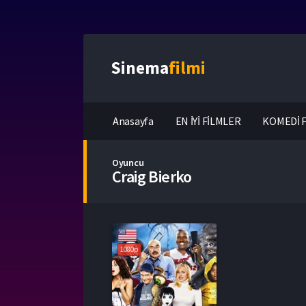
Sinema
filmi
Anasayfa
EN İYİ FİLMLER
KOMEDİ F
Oyuncu
Craig Bierko
1080p