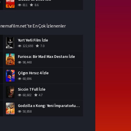
0
811
8.6
inemafilm.net’te En Çok İzlenenler
Yurt Yerli Film İzle
122,693
7.0
Furiosa: Bir Mad Max Destanı İzle
98,448
Çılgın Hırsız 4 İzle
60,696
Siccin 7 Full İzle
60,602
4.7
Godzilla x Kong: Yeni İmparatorluk İzle
50,858