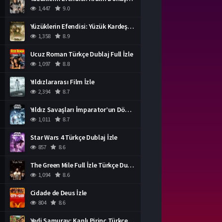
1,447
9.0
Yüzüklerin Efendisi: Yüzük Kardeşliği Türkçe Dublaj İzle
1,358
8.9
Ucuz Roman Türkçe Dublaj Full İzle
1,097
8.8
Yıldızlararası Film İzle
2,394
8.7
Yıldız Savaşları İmparator’un Dönüşü Türkçe Dublaj İzle
1,011
8.7
Star Wars 4 Türkçe Dublaj İzle
857
8.6
The Green Mile Full İzle Türkçe Dublaj
1,094
8.6
Cidade de Deus İzle
804
8.6
Yedi Samuray: Kanlı Pirinç Türkçe Dublaj İzle