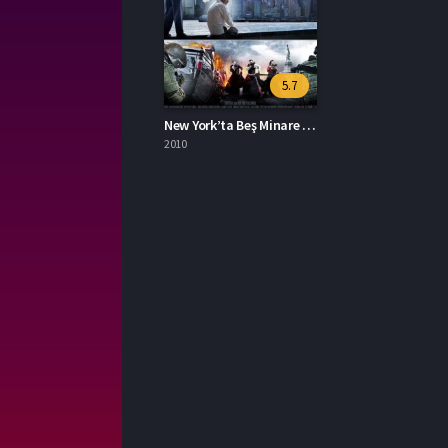
5.7
New York’ta Beş Minare İzle
2010