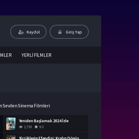
Kaydol
Giriş Yap
LMLER
YERLİ FİLMLER
n Sevilen Sinema Filmleri
Yeniden Başlamak 2024 İzle
1,739
9.3
Yüzüklerin Efendisi: Kralın Dönüşü İzle