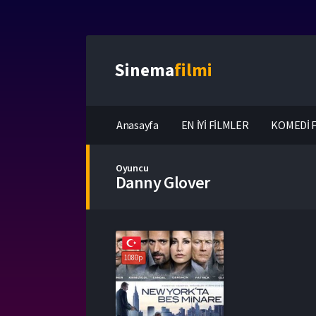
Sinema
filmi
Anasayfa
EN İYİ FİLMLER
KOMEDİ F
Oyuncu
Danny Glover
1080p