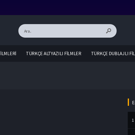
İLMLERİ
TÜRKÇE ALTYAZILI FİLMLER
TÜRKÇE DUBLAJLI Fİ
E
1