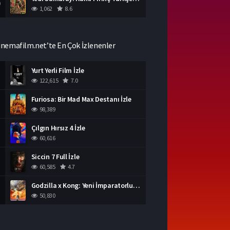
0
1,062
8.6
inemafilm.net’te En Çok İzlenenler
Yurt Yerli Film İzle
122,615
7.0
Furiosa: Bir Mad Max Destanı İzle
98,389
Çılgın Hırsız 4 İzle
60,616
Siccin 7 Full İzle
60,585
4.7
Godzilla x Kong: Yeni İmparatorluk İzle
50,830