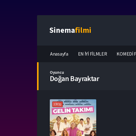
Sinema
filmi
Anasayfa
EN İYİ FİLMLER
KOMEDİ F
Oyuncu
Doğan Bayraktar
1080p