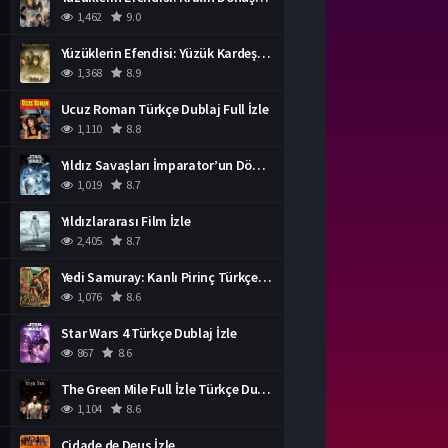
1,462
9.0
Yüzüklerin Efendisi: Yüzük Kardeşliği Türkçe Dublaj İzle
1,368
8.9
Ucuz Roman Türkçe Dublaj Full İzle
1,110
8.8
Yıldız Savaşları İmparator’un Dönüşü Türkçe Dublaj İzle
1,019
8.7
Yıldızlararası Film İzle
2,405
8.7
Yedi Samuray: Kanlı Pirinç Türkçe Dublaj İzle
1,076
8.6
Star Wars 4 Türkçe Dublaj İzle
867
8.6
The Green Mile Full İzle Türkçe Dublaj
1,104
8.6
Cidade de Deus İzle