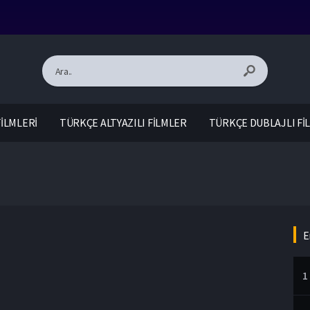
İLMLERİ
TÜRKÇE ALTYAZILI FİLMLER
TÜRKÇE DUBLAJLI Fİ
E
1