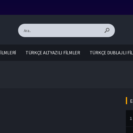
İLMLERİ
TÜRKÇE ALTYAZILI FİLMLER
TÜRKÇE DUBLAJLI Fİ
E
1