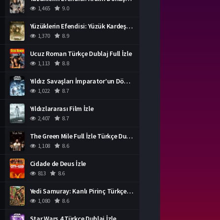
1,465
9.0
Yüzüklerin Efendisi: Yüzük Kardeşliği Türkçe Dublaj İzle
1,370
8.9
Ucuz Roman Türkçe Dublaj Full İzle
1,113
8.8
Yıldız Savaşları İmparator’un Dönüşü Türkçe Dublaj İzle
1,022
8.7
Yıldızlararası Film İzle
2,407
8.7
The Green Mile Full İzle Türkçe Dublaj
1,108
8.6
Cidade de Deus İzle
813
8.6
Yedi Samuray: Kanlı Pirinç Türkçe Dublaj İzle
1,080
8.6
Star Wars 4 Türkçe Dublaj İzle