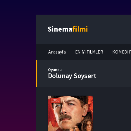
Sinema
filmi
Anasayfa
EN İYİ FİLMLER
KOMEDİ F
Oyuncu
Dolunay Soysert
1080p