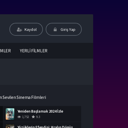
Kaydol
Giriş Yap
LMLER
YERLİ FİLMLER
n Sevilen Sinema Filmleri
Yeniden Başlamak 2024 İzle
1,752
9.3
Yüzüklerin Efendisi: Kralın Dönüşü İzle