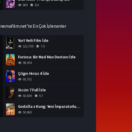
0
869
8.6
inemafilm.net’te En Çok İzlenenler
Yurt Yerli Film İzle
122,700
7.0
Furiosa: Bir Mad Max Destanı İzle
98,454
Çılgın Hırsız 4 İzle
60,702
Siccin 7 Full İzle
60,604
4.7
Godzilla x Kong: Yeni İmparatorluk İzle
50,860