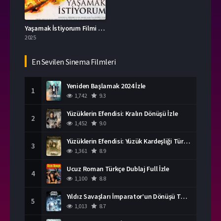
Yaşamak İstiyorum Filmi İzle
2025
En Sevilen Sinema Filmleri
Yeniden Başlamak 2024 İzle
1
1,742
9.3
Yüzüklerin Efendisi: Kralın Dönüşü İzle
2
1,452
9.0
Yüzüklerin Efendisi: Yüzük Kardeşliği Türkçe Dublaj İzle
3
1,361
8.9
Ucuz Roman Türkçe Dublaj Full İzle
4
1,100
8.8
Yıldız Savaşları İmparator’un Dönüşü Türkçe Dublaj İzle
5
1,013
8.7