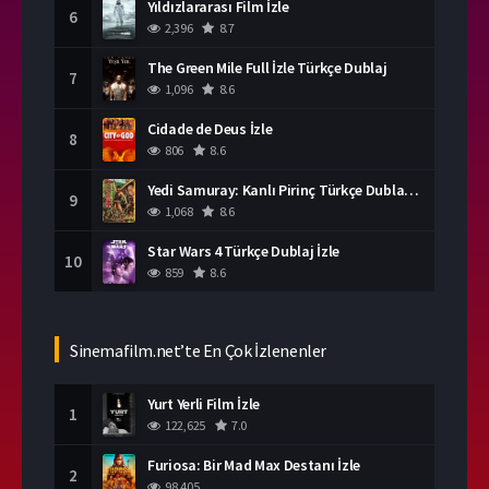
Yıldızlararası Film İzle
6
2,396
8.7
The Green Mile Full İzle Türkçe Dublaj
7
1,096
8.6
Cidade de Deus İzle
8
806
8.6
Yedi Samuray: Kanlı Pirinç Türkçe Dublaj İzle
9
1,068
8.6
Star Wars 4 Türkçe Dublaj İzle
10
859
8.6
Sinemafilm.net’te En Çok İzlenenler
Yurt Yerli Film İzle
1
122,625
7.0
Furiosa: Bir Mad Max Destanı İzle
2
98,405