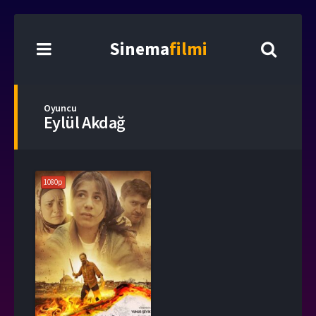
Sinema
filmi
Oyuncu
Eylül Akdağ
1080p