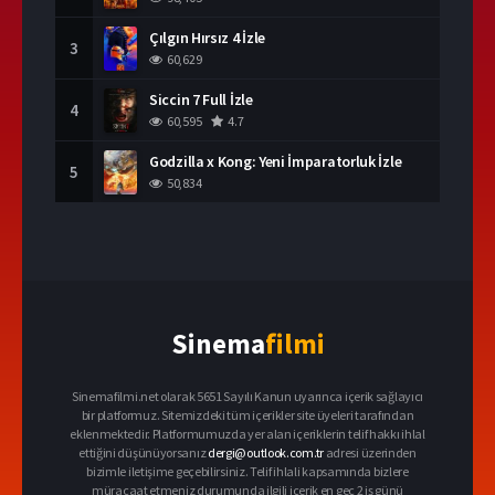
Çılgın Hırsız 4 İzle
3
60,629
Siccin 7 Full İzle
4
60,595
4.7
Godzilla x Kong: Yeni İmparatorluk İzle
5
50,834
Sinema
filmi
Sinemafilmi.net olarak 5651 Sayılı Kanun uyarınca içerik sağlayıcı
bir platformuz. Sitemizdeki tüm içerikler site üyeleri tarafından
eklenmektedir. Platformumuzda yer alan içeriklerin telif hakkı ihlal
ettiğini düşünüyorsanız
dergi@outlook.com.tr
adresi üzerinden
bizimle iletişime geçebilirsiniz. Telif ihlali kapsamında bizlere
müracaat etmeniz durumunda ilgili içerik en geç 2 iş günü