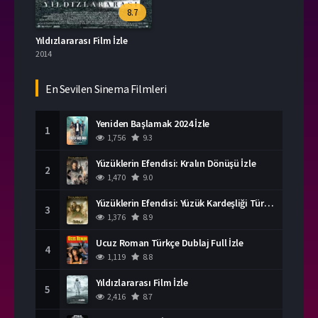
8.7
Yıldızlararası Film İzle
2014
En Sevilen Sinema Filmleri
Yeniden Başlamak 2024 İzle
1
1,756
9.3
Yüzüklerin Efendisi: Kralın Dönüşü İzle
2
1,470
9.0
Yüzüklerin Efendisi: Yüzük Kardeşliği Türkçe Dublaj İzle
3
1,376
8.9
Ucuz Roman Türkçe Dublaj Full İzle
4
1,119
8.8
Yıldızlararası Film İzle
5
2,416
8.7