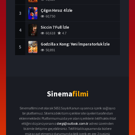
Çılgın Hırsız 4 İzle
3
60,750
Siccin 7 Full İzle
4
60,618
4.7
Godzilla x Kong: Yeni İmparatorluk İzle
5
50,891
Sinema
filmi
Sinemafilmi.net olarak 5651 Sayılı Kanun uyarınca içerik sağlayıcı
bir platformuz. Sitemizdeki tüm içerikler site üyeleri tarafından
eklenmektedir. Platformumuzda yer alan içeriklerin telif hakkı ihlal
ettiğini düşünüyorsanız
dergi@outlook.com.tr
adresi üzerinden
bizimle iletişime geçebilirsiniz. Telif ihlali kapsamında bizlere
müracaat etmeniz durumunda ilgili içerik en geç 2 iş günü