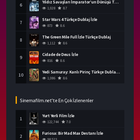
Yıldız Savaşları İmparator’un Dönüşü Türkçe Dublaj İzle
6
1,028
8.7
Star Wars 4 Türkçe Dublaj İzle
7
873
8.6
The Green Mile Full İzle Türkçe Dublaj
8
1,112
8.6
Cidade de Deus İzle
9
816
8.6
Yedi Samuray: Kanlı Pirinç Türkçe Dublaj İzle
10
1,086
8.6
Sinemafilm.net’te En Çok İzlenenler
Yurt Yerli Film İzle
1
122,744
7.0
Furiosa: Bir Mad Max Destanı İzle
2
98,523