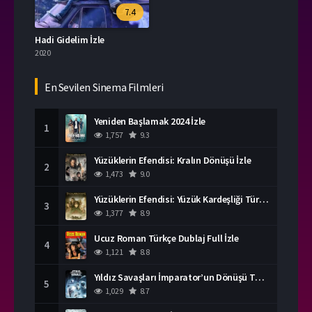
7.4
Hadi Gidelim İzle
2020
En Sevilen Sinema Filmleri
Yeniden Başlamak 2024 İzle
1
1,757
9.3
Yüzüklerin Efendisi: Kralın Dönüşü İzle
2
1,473
9.0
Yüzüklerin Efendisi: Yüzük Kardeşliği Türkçe Dublaj İzle
3
1,377
8.9
Ucuz Roman Türkçe Dublaj Full İzle
4
1,121
8.8
Yıldız Savaşları İmparator’un Dönüşü Türkçe Dublaj İzle
5
1,029
8.7