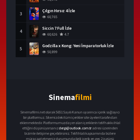
Çılgın Hırsız 4 İzle
3
60,765
Siccin 7 Full İzle
4
60,626
4.7
Godzilla x Kong: Yeni İmparatorluk İzle
5
50,899
Sinema
filmi
Sinemafilmi.net olarak 5651 Sayılı Kanun uyarınca içerik sağlayıcı
bir platformuz. Sitemizdeki tüm içerikler site üyeleri tarafından
eklenmektedir. Platformumuzda yer alan içeriklerin telif hakkı ihlal
ettiğini düşünüyorsanız
dergi@outlook.com.tr
adresi üzerinden
bizimle iletişime geçebilirsiniz. Telif ihlali kapsamında bizlere
müracaat etmeniz durumunda ilgili içerik en geç 2 iş günü