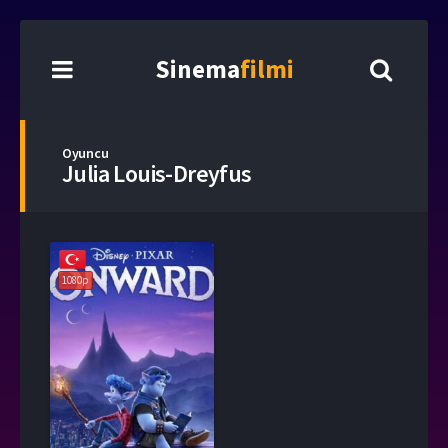
Sinema
filmi
Oyuncu
Julia Louis-Dreyfus
1080p