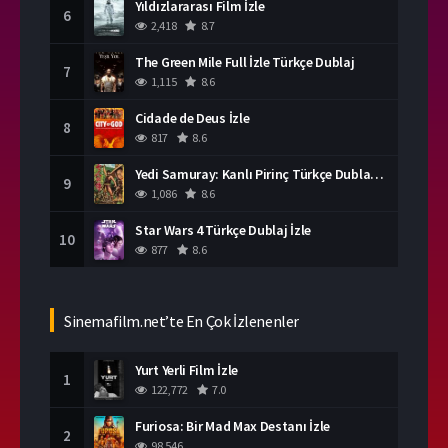
Yıldızlararası Film İzle
6
2,418
8.7
The Green Mile Full İzle Türkçe Dublaj
7
1,115
8.6
Cidade de Deus İzle
8
817
8.6
Yedi Samuray: Kanlı Pirinç Türkçe Dublaj İzle
9
1,086
8.6
Star Wars 4 Türkçe Dublaj İzle
10
877
8.6
Sinemafilm.net’te En Çok İzlenenler
Yurt Yerli Film İzle
1
122,772
7.0
Furiosa: Bir Mad Max Destanı İzle
2
98,546