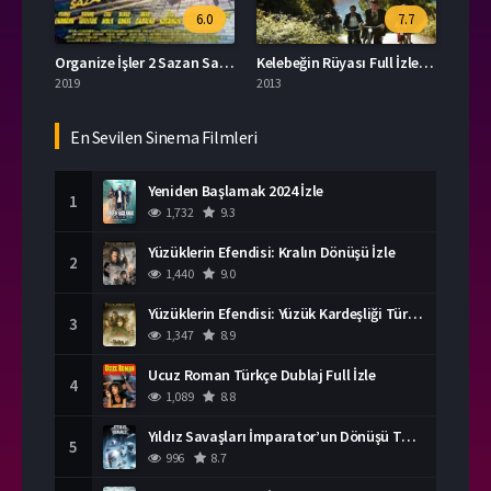
6.0
7.7
Organize İşler 2 Sazan Sarmalı İzle
Kelebeğin Rüyası Full İzle Film
2019
2013
En Sevilen Sinema Filmleri
Yeniden Başlamak 2024 İzle
1
1,732
9.3
Yüzüklerin Efendisi: Kralın Dönüşü İzle
2
1,440
9.0
Yüzüklerin Efendisi: Yüzük Kardeşliği Türkçe Dublaj İzle
3
1,347
8.9
Ucuz Roman Türkçe Dublaj Full İzle
4
1,089
8.8
Yıldız Savaşları İmparator’un Dönüşü Türkçe Dublaj İzle
5
996
8.7