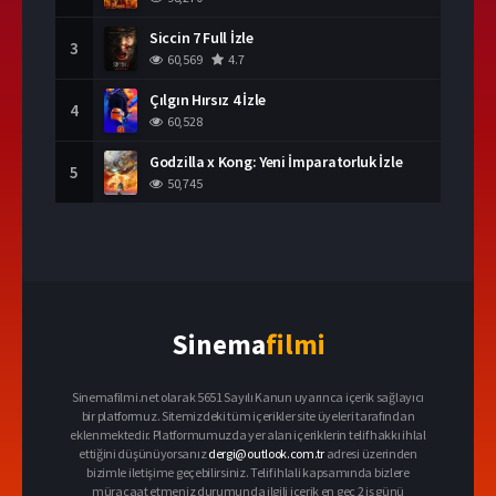
Siccin 7 Full İzle
3
60,569
4.7
Çılgın Hırsız 4 İzle
4
60,528
Godzilla x Kong: Yeni İmparatorluk İzle
5
50,745
Sinema
filmi
Sinemafilmi.net olarak 5651 Sayılı Kanun uyarınca içerik sağlayıcı
bir platformuz. Sitemizdeki tüm içerikler site üyeleri tarafından
eklenmektedir. Platformumuzda yer alan içeriklerin telif hakkı ihlal
ettiğini düşünüyorsanız
dergi@outlook.com.tr
adresi üzerinden
bizimle iletişime geçebilirsiniz. Telif ihlali kapsamında bizlere
müracaat etmeniz durumunda ilgili içerik en geç 2 iş günü