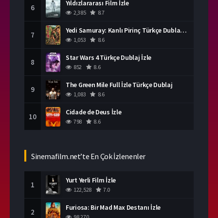
Yıldızlararası Film İzle
6
2,385
8.7
Yedi Samuray: Kanlı Pirinç Türkçe Dublaj İzle
7
1,053
8.6
Star Wars 4 Türkçe Dublaj İzle
8
852
8.6
The Green Mile Full İzle Türkçe Dublaj
9
1,083
8.6
Cidade de Deus İzle
10
798
8.6
Sinemafilm.net’te En Çok İzlenenler
Yurt Yerli Film İzle
1
122,528
7.0
Furiosa: Bir Mad Max Destanı İzle
2
98,270