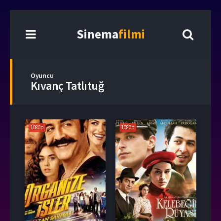
Sinema
filmi
Oyuncu
Kıvanç Tatlıtuğ
1080p
1080p