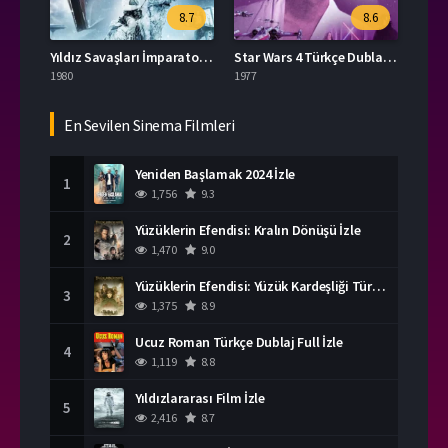
8.7
8.6
Yıldız Savaşları İmparator’un Dönüşü Türkçe Dublaj İzle
Star Wars 4 Türkçe Dublaj İzle
1980
1977
En Sevilen Sinema Filmleri
Yeniden Başlamak 2024 İzle
1
1,756
9.3
Yüzüklerin Efendisi: Kralın Dönüşü İzle
2
1,470
9.0
Yüzüklerin Efendisi: Yüzük Kardeşliği Türkçe Dublaj İzle
3
1,375
8.9
Ucuz Roman Türkçe Dublaj Full İzle
4
1,119
8.8
Yıldızlararası Film İzle
5
2,416
8.7