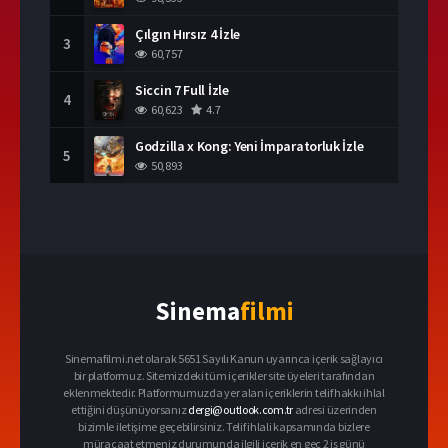
Çılgın Hırsız 4 İzle
3
60,757
Siccin 7 Full İzle
4
60,623
4.7
Godzilla x Kong: Yeni İmparatorluk İzle
5
50,893
Sinema
filmi
Sinemafilmi.net olarak 5651 Sayılı Kanun uyarınca içerik sağlayıcı
bir platformuz. Sitemizdeki tüm içerikler site üyeleri tarafından
eklenmektedir. Platformumuzda yer alan içeriklerin telif hakkı ihlal
ettiğini düşünüyorsanız
dergi@outlook.com.tr
adresi üzerinden
bizimle iletişime geçebilirsiniz. Telif ihlali kapsamında bizlere
müracaat etmeniz durumunda ilgili içerik en geç 2 iş günü