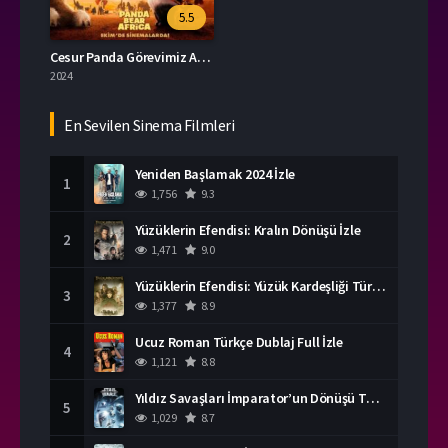
5.5
Cesur Panda Görevimiz Afrika İzle
2024
En Sevilen Sinema Filmleri
Yeniden Başlamak 2024 İzle
1
1,756
9.3
Yüzüklerin Efendisi: Kralın Dönüşü İzle
2
1,471
9.0
Yüzüklerin Efendisi: Yüzük Kardeşliği Türkçe Dublaj İzle
3
1,377
8.9
Ucuz Roman Türkçe Dublaj Full İzle
4
1,121
8.8
Yıldız Savaşları İmparator’un Dönüşü Türkçe Dublaj İzle
5
1,029
8.7