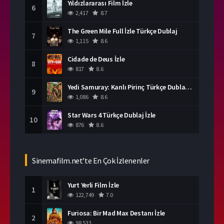
Yıldızlararası Film İzle
6
2,417
8.7
The Green Mile Full İzle Türkçe Dublaj
7
1,115
8.6
Cidade de Deus İzle
8
817
8.6
Yedi Samuray: Kanlı Pirinç Türkçe Dublaj İzle
9
1,086
8.6
Star Wars 4 Türkçe Dublaj İzle
10
876
8.6
Sinemafilm.net’te En Çok İzlenenler
Yurt Yerli Film İzle
1
122,749
7.0
Furiosa: Bir Mad Max Destanı İzle
2
98,533