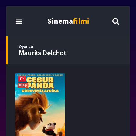
Sinema
filmi
Oyuncu
Maurits Delchot
1080p