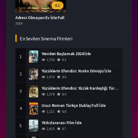
6.1
Adresi Olmayan Ev İzle Full
2024
En Sevilen Sinema Filmleri
Yeniden Başlamak 2024 İzle
1
1,759
9.3
Yüzüklerin Efendisi: Kralın Dönüşü İzle
2
1,474
9.0
Yüzüklerin Efendisi: Yüzük Kardeşliği Türkçe Dublaj İzle
3
1,378
8.9
Ucuz Roman Türkçe Dublaj Full İzle
4
1,122
8.8
Yıldızlararası Film İzle
5
2,419
8.7