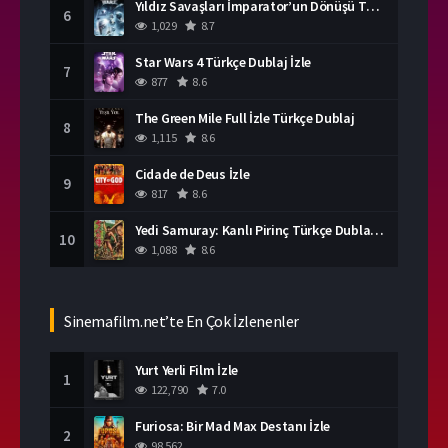
Yıldız Savaşları İmparator’un Dönüşü Türkçe Dublaj İzle
6
1,029
8.7
Star Wars 4 Türkçe Dublaj İzle
7
877
8.6
The Green Mile Full İzle Türkçe Dublaj
8
1,115
8.6
Cidade de Deus İzle
9
817
8.6
Yedi Samuray: Kanlı Pirinç Türkçe Dublaj İzle
10
1,088
8.6
Sinemafilm.net’te En Çok İzlenenler
Yurt Yerli Film İzle
1
122,790
7.0
Furiosa: Bir Mad Max Destanı İzle
2
98,562