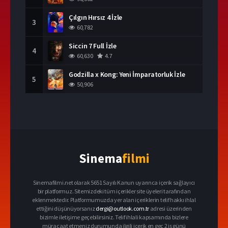
Çılgın Hırsız 4 İzle
3
60,782
Siccin 7 Full İzle
4
60,630
4.7
Godzilla x Kong: Yeni İmparatorluk İzle
5
50,906
Sinema
filmi
Sinemafilmi.net olarak 5651 Sayılı Kanun uyarınca içerik sağlayıcı
bir platformuz. Sitemizdeki tüm içerikler site üyeleri tarafından
eklenmektedir. Platformumuzda yer alan içeriklerin telif hakkı ihlal
ettiğini düşünüyorsanız
dergi@outlook.com.tr
adresi üzerinden
bizimle iletişime geçebilirsiniz. Telif ihlali kapsamında bizlere
müracaat etmeniz durumunda ilgili içerik en geç 2 iş günü