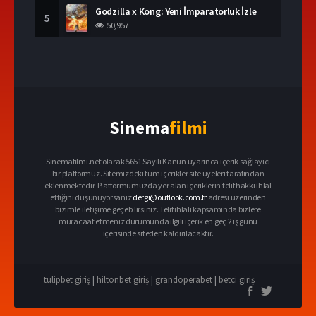
Godzilla x Kong: Yeni İmparatorluk İzle
5
50,957
Sinema
filmi
Sinemafilmi.net olarak 5651 Sayılı Kanun uyarınca içerik sağlayıcı
bir platformuz. Sitemizdeki tüm içerikler site üyeleri tarafından
eklenmektedir. Platformumuzda yer alan içeriklerin telif hakkı ihlal
ettiğini düşünüyorsanız
dergi@outlook.com.tr
adresi üzerinden
bizimle iletişime geçebilirsiniz. Telif ihlali kapsamında bizlere
müracaat etmeniz durumunda ilgili içerik en geç 2 iş günü
içerisinde siteden kaldırılacaktır.
tulipbet giriş
|
hiltonbet giriş
|
grandoperabet
|
betci giriş