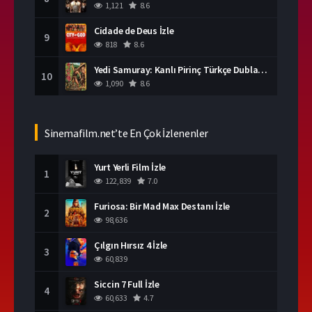
1,121
8.6
Cidade de Deus İzle
9
818
8.6
Yedi Samuray: Kanlı Pirinç Türkçe Dublaj İzle
10
1,090
8.6
Sinemafilm.net’te En Çok İzlenenler
Yurt Yerli Film İzle
1
122,839
7.0
Furiosa: Bir Mad Max Destanı İzle
2
98,636
Çılgın Hırsız 4 İzle
3
60,839
Siccin 7 Full İzle
4
60,633
4.7