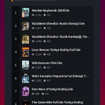
Yeniden Başlamak 2024 İzle
1
1,761
9.3
Yüzüklerin Efendisi: Kralın Dönüşü İzle
2
1,477
9.0
Yüzüklerin Efendisi: Yüzük Kardeşliği Türkçe Dublaj İzle
3
1,380
8.9
Ucuz Roman Türkçe Dublaj Full İzle
4
1,124
8.8
Yıldızlararası Film İzle
5
2,423
8.7
Yıldız Savaşları İmparator’un Dönüşü Türkçe Dublaj İzle
6
1,032
8.7
Star Wars 4 Türkçe Dublaj İzle
7
882
8.6
The Green Mile Full İzle Türkçe Dublaj
8