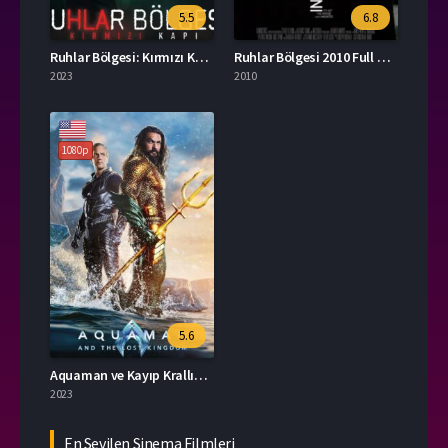
5.5
6.8
Ruhlar Bölgesi: Kırmızı Kapı Türkçe Dublaj İzle
Ruhlar Bölgesi 2010 Full HD İzle
2023
2010
1080p
5.6
Aquaman ve Kayıp Krallık İzle
2023
En Sevilen Sinema Filmleri